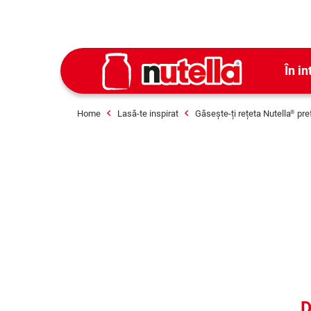
În in
Home
Lasă-te inspirat
Găsește-ți rețeta Nutella
pre
®
D