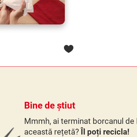
Bine de știut
Mmmh, ai terminat borcanul de 
această rețetă?
Îl poți recicla!