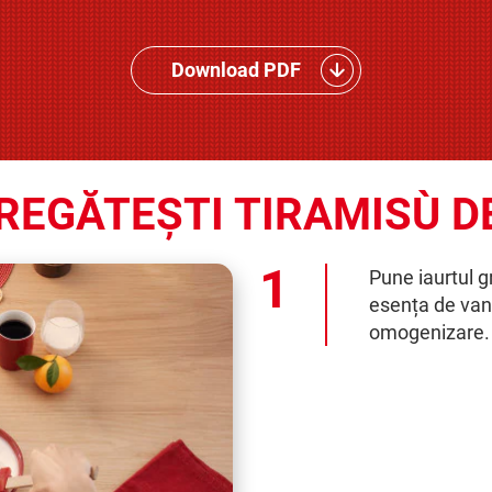
Download PDF
REGĂTEȘTI TIRAMISÙ D
Pune iaurtul g
esența de van
omogenizare.