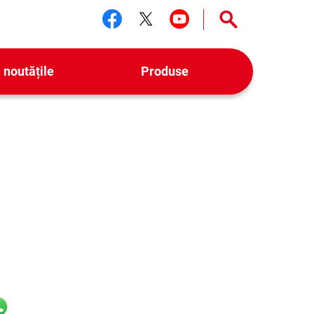
Urmărește-ne facebook
Urmărește-ne twitter
Urmărește-ne yo
 noutățile
Produse
il
hatsApp