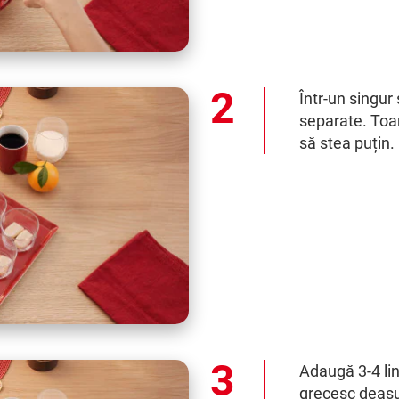
Într-un singur 
separate. Toa
să stea puțin.
Adaugă 3-4 lin
grecesc deasup