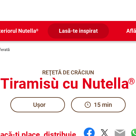
teriorul Nutella
Lasă-te inspirat
Află
®
ferată
REŢETĂ DE CRĂCIUN
Tiramisù cu Nutella
®
Ușor
15 min
Facebook
Twitter
Ema
W
acă-ți place, distribuie