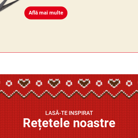
Află mai multe
LASĂ-TE INSPIRAT
Rețetele noastre