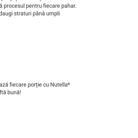
ă procesul pentru fiecare pahar.
daugi straturi până umpli
ză fiecare porție cu Nutella
®
ftă bună!