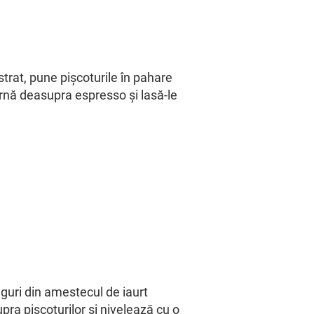
strat, pune pișcoturile în pahare
rnă deasupra espresso și lasă-le
guri din amestecul de iaurt
ra pișcoturilor și nivelează cu o