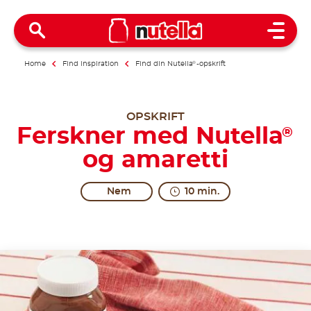
Open 
Home
Find inspiration
Find din Nutella
®
-opskrift
OPSKRIFT
Ferskner med Nutella
®
og amaretti
Nem
10 min.
Fresh excitement.
Amaretti biscuits originated in Italy in the Middle