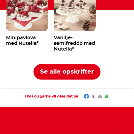
Minipavlova
Vanilje-
med Nutella
semifreddo med
®
Nutella
®
Se alle opskrifter
Facebook
Twitter
Email
WhatsApp
Hvis du gerne vil dele det på