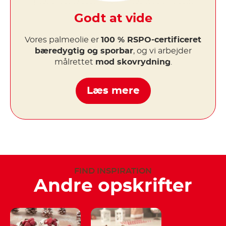
Godt at vide
Vores palmeolie er
100 % RSPO-certificeret
bæredygtig og sporbar
, og vi arbejder
målrettet
mod skovrydning
.
Læs mere
FIND INSPIRATION
Andre opskrifter