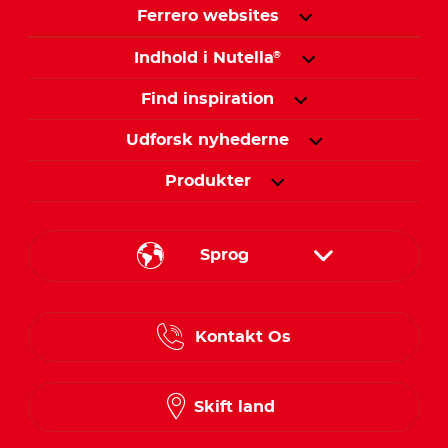
Ferrero websites
Indhold i Nutella
®
Find inspiration
Udforsk nyhederne
Produkter
Sprog
Danish
Kontakt Os
Finnish
Norwegian
Skift land