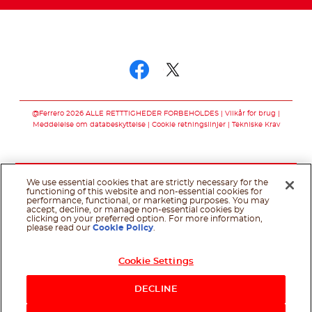
Swedish
Følg os på
Følg os på facebo
Følg os på twit
@Ferrero 2026 ALLE RETTTIGHEDER FORBEHOLDES
Vilkår for brug
Meddelelse om databeskyttelse
Cookie retningslinjer
Tekniske Krav
We use essential cookies that are strictly necessary for the
functioning of this website and non-essential cookies for
performance, functional, or marketing purposes. You may
accept, decline, or manage non-essential cookies by
clicking on your preferred option. For more information,
please read our
Cookie Policy
.
Cookie Settings
DECLINE