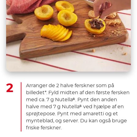
Arranger de 2 halve ferskner som på
billedet*. Fyld midten af den første fersken
med ca. 7 g Nutella
. Pynt den anden
®
halve med 7 g Nutella
ved hjælpe af en
®
sprøjtepose. Pynt med amaretti og et
mynteblad, og server. Du kan også bruge
friske ferskner.