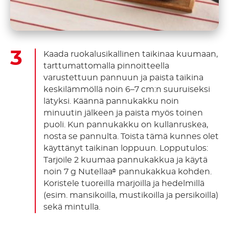
Kaada ruokalusikallinen taikinaa kuumaan,
tarttumattomalla pinnoitteella
varustettuun pannuun ja paista taikina
keskilämmöllä noin 6–7 cm:n suuruiseksi
lätyksi. Käännä pannukakku noin
minuutin jälkeen ja paista myös toinen
puoli. Kun pannukakku on kullanruskea,
nosta se pannulta. Toista tämä kunnes olet
käyttänyt taikinan loppuun. Lopputulos:
Tarjoile 2 kuumaa pannukakkua ja käytä
noin 7 g Nutellaa
pannukakkua kohden.
®
Koristele tuoreilla marjoilla ja hedelmillä
(esim. mansikoilla, mustikoilla ja persikoilla)
sekä mintulla.