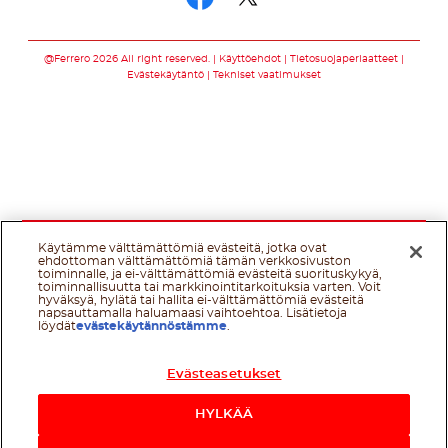
Seuraa meitä som
Seuraa meitä s
@Ferrero 2026 All right reserved.
Käyttöehdot
Tietosuojaperiaatteet
Evästekäytäntö
Tekniset vaatimukset
Käytämme välttämättömiä evästeitä, jotka ovat
ehdottoman välttämättömiä tämän verkkosivuston
toiminnalle, ja ei-välttämättömiä evästeitä suorituskykyä,
toiminnallisuutta tai markkinointitarkoituksia varten. Voit
hyväksyä, hylätä tai hallita ei-välttämättömiä evästeitä
napsauttamalla haluamaasi vaihtoehtoa. Lisätietoja
löydät
evästekäytännöstämme
.
Evästeasetukset
HYLKÄÄ