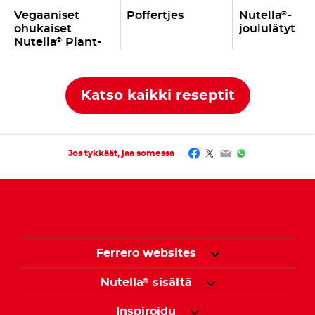
Vegaaniset
Poffertjes
Nutella
-
®
ohukaiset
joululätyt
Nutella
Plant-
®
Based -
levitteellä
Katso kaikki reseptit
Facebook
Twitter
Email
WhatsApp
Jos tykkäät, jaa somessa
Ferrero websites
Nutella
sisältä
®
Inspiroidu