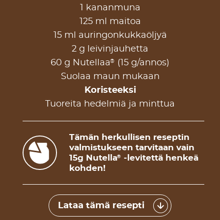
1 kananmuna
125 ml maitoa
15 ml auringonkukkaöljyä
2 g leivinjauhetta
®
60 g Nutellaa
(15 g/annos)
Suolaa maun mukaan
Koristeeksi
Tuoreita hedelmiä ja minttua
Tämän herkullisen reseptin
valmistukseen tarvitaan vain
15g Nutella
-levitettä henkeä
®
kohden!
Lataa tämä resepti