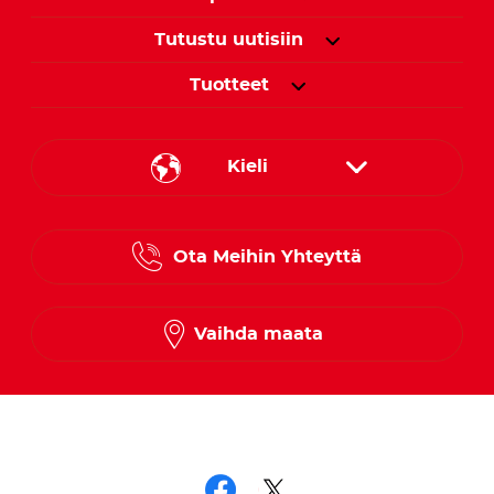
Tutustu uutisiin
Tuotteet
Kieli
Danish
Ota Meihin Yhteyttä
Finnish
Norwegian
Vaihda maata
Swedish
Seuraa meitä somessa