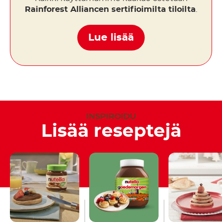
Rainforest Alliancen sertifioimilta tiloilta
.
Lue lisää
INSPIROIDU
Lisää reseptejä