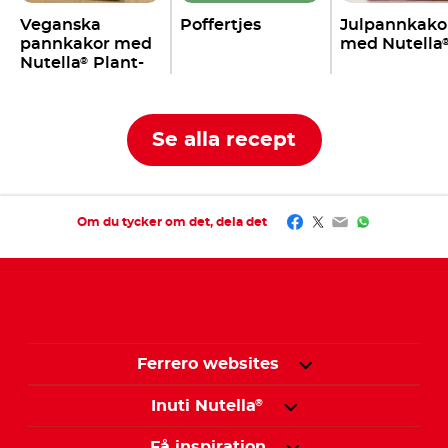
Veganska
Poffertjes
Julpannkako
pannkakor med
med Nutella
Nutella
Plant-
®
Based
Se alla recept
Facebook
Twitter
Email
WhatsApp
Om du tycker om det, dela det
Ferrero websites
Inuti Nutella
®
Få inspiration