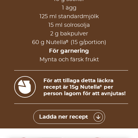
1 ägg
125 ml standardmjölk
15 ml solrosolja
2 g bakpulver
®
60 g Nutella
(15 g/portion)
För garnering
Mynta och färsk frukt
För att tillaga detta läckra
recept är 15g Nutella
per
®
person lagom för att avnjutas!
Ladda ner recept