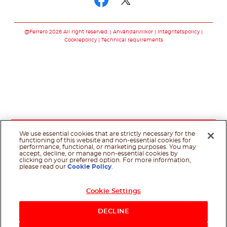
Följ oss facebook
Följ oss twitter
@Ferrero 2026 All right reserved.
Användarvillkor
Integritetspolicy
Cookiepolicy
Technical requirements
We use essential cookies that are strictly necessary for the
functioning of this website and non-essential cookies for
performance, functional, or marketing purposes. You may
accept, decline, or manage non-essential cookies by
clicking on your preferred option. For more information,
please read our
Cookie Policy
.
Cookie Settings
DECLINE