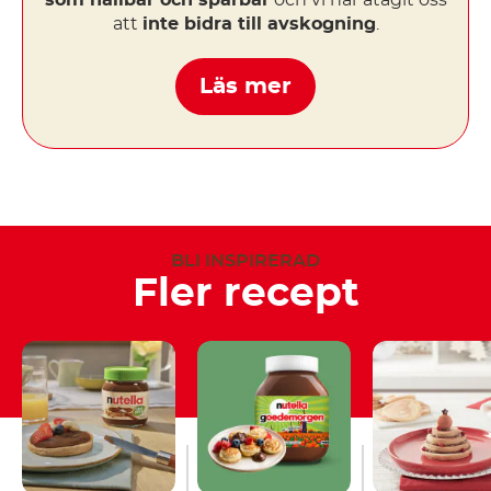
som hållbar och spårbar
och vi har åtagit oss
att
inte bidra till avskogning
.
Läs mer
BLI INSPIRERAD
Fler recept