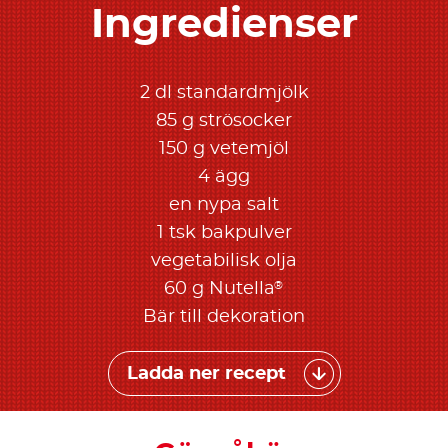
Ingredienser
2 dl standardmjölk
85 g strösocker
150 g vetemjöl
4 ägg
en nypa salt
1 tsk bakpulver
vegetabilisk olja
®
60 g Nutella
Bär till dekoration
Ladda ner recept