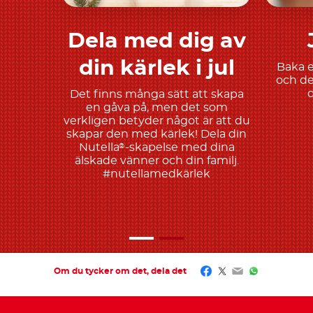
Dela med dig av
Upptäck mer
din kärlek i jul
Baka e
och de
d
Det finns många sätt att skapa
en gåva på, men det som
verkligen betyder något är att du
skapar den med kärlek! Dela din
Nutella
-skapelse med dina
®
älskade vänner och din familj.
#nutellamedkärlek
Facebook
Twitter
Email
WhatsApp
Om du tycker om det, dela det