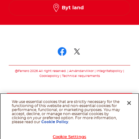
Norwegian
Byt land
Swedish
Följ oss
Följ oss facebook
Följ oss twitter
@Ferrero 2026 All right reserved.
Användarvillkor
Integritetspolicy
Cookiepolicy
Technical requirements
We use essential cookies that are strictly necessary for the
functioning of this website and non-essential cookies for
performance, functional, or marketing purposes. You may
accept, decline, or manage non-essential cookies by
clicking on your preferred option. For more information,
please read our
Cookie Policy
.
Cookie Settings