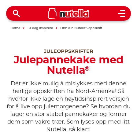
Open 
Home
La deg inspirere
Finn din Nutella
®
-oppskrift
JULEOPPSKRIFTER
Julepannekake med
Nutella
®
Det er ikke mulig å mislykkes med denne
herlige oppskriften fra Nord-Amerika! Så
hvorfor ikke lage en høytidsinspirert versjon
for å live opp julemorgenene? Se hvordan du
lager en stor stabel pannekaker og former
dem som vakre trær. Som lyses opp med litt
Nutella, så klart!