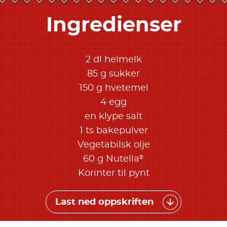
Ingredienser
2 dl helmelk
85 g sukker
150 g hvetemel
4 egg
en klype salt
1 ts bakepulver
Vegetabilsk olje
®
60 g Nutella
Korinter til pynt
Last ned oppskriften