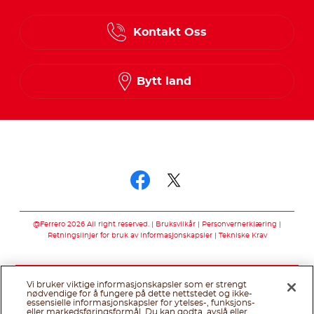
Danish
Kontakt Oss
Finnish
Norwegian
Bytt land
Swedish
Følg oss på
Følg oss på faceb
Følg oss på twi
@Ferrero 2026 All right reserved.
Bruksvilkår
Personvernerklæring
Retningslinjer for bruk av informasjonskapsler
Tekniske Krav
Vi bruker viktige informasjonskapsler som er strengt
nødvendige for å fungere på dette nettstedet og ikke-
essensielle informasjonskapsler for ytelses-, funksjons-
eller markedsføringsformål. Du kan godta, avslå eller