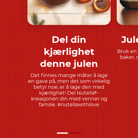
Del din
Jul
Finn ut mer
kjærlighet
Bruk en 
baker, 
denne julen
Det finnes mange måter å lage
en gave på, men det som virkelig
betyr noe, er å lage den med
kjærlighet! Del Nutella
-
®
kreasjonen din med venner og
familie. #nutellawithlove