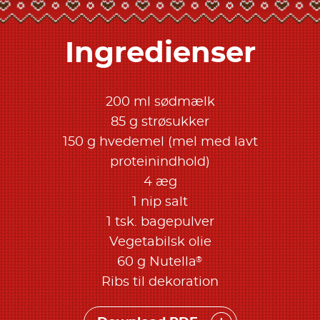
Ingredienser
200 ml sødmælk
85 g strøsukker
150 g hvedemel (mel med lavt
proteinindhold)
4 æg
1 nip salt
1 tsk. bagepulver
Vegetabilsk olie
®
60 g Nutella
Ribs til dekoration