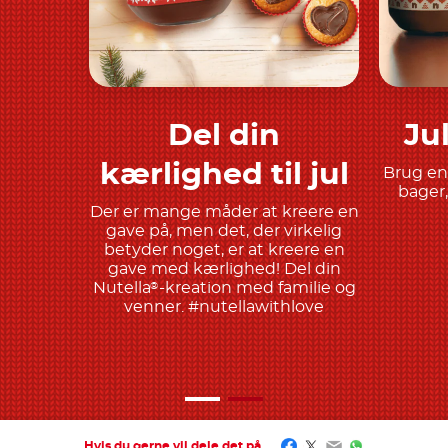
Del din
Ju
Find ud af mere
kærlighed til jul
Brug en
bager,
Der er mange måder at kreere en
gave på, men det, der virkelig
betyder noget, er at kreere en
gave med kærlighed! Del din
Nutella
-kreation med familie og
®
venner. #nutellawithlove
Facebook
Twitter
Email
WhatsApp
Hvis du gerne vil dele det på