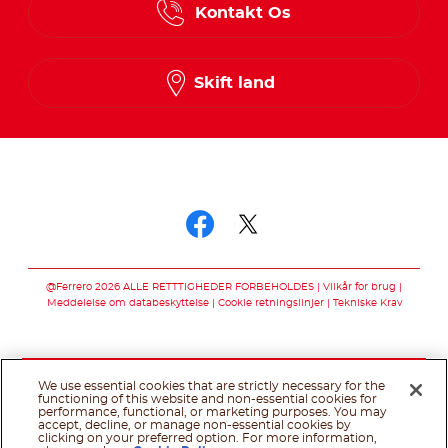
Kontakt Os
Finnish
Norwegian
Skift land
Swedish
Følg os på
Følg os på facebo
Følg os på twit
@Ferrero 2026 ALLE RETTTIGHEDER FORBEHOLDES
Vilkår for brug
Meddelelse om databeskyttelse
Cookie retningslinjer
Tekniske Krav
We use essential cookies that are strictly necessary for the
functioning of this website and non-essential cookies for
performance, functional, or marketing purposes. You may
accept, decline, or manage non-essential cookies by
clicking on your preferred option. For more information,