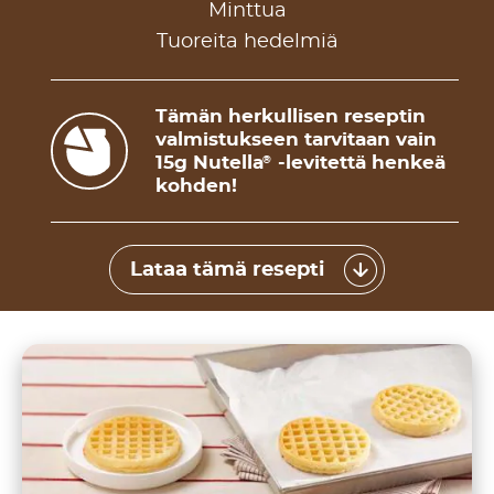
Minttua
Tuoreita hedelmiä
Tämän herkullisen reseptin
valmistukseen tarvitaan vain
15g Nutella
-levitettä henkeä
®
kohden!
Lataa tämä resepti