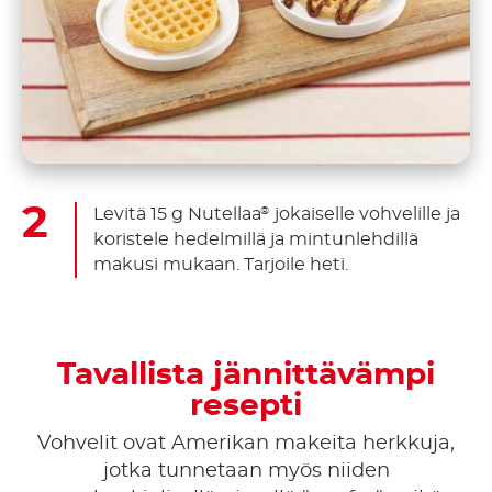
Levitä 15 g Nutellaa
jokaiselle vohvelille ja
®
koristele hedelmillä ja mintunlehdillä
makusi mukaan. Tarjoile heti.
Tavallista jännittävämpi
resepti
Vohvelit ovat Amerikan makeita herkkuja,
jotka tunnetaan myös niiden