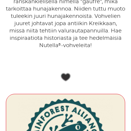
ranskankielisellä nimellä "gaufre", mikä
tarkoittaa hunajakennoa. Niiden tuttu muoto
tuleekin juuri hunajakennoista. Vohvelien
juuret johtavat jopa antiikin Kreikkaan,
missä niitä tehtiin valurautapannuilla. Hae
inspiraatiota historiasta ja tee hedelmäisiä
®
Nutella
-vohveleita!