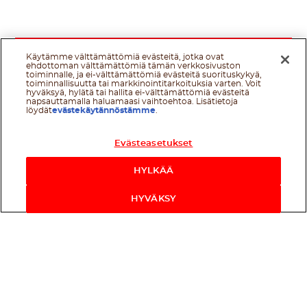
Käytämme välttämättömiä evästeitä, jotka ovat
ehdottoman välttämättömiä tämän verkkosivuston
toiminnalle, ja ei-välttämättömiä evästeitä suorituskykyä,
toiminnallisuutta tai markkinointitarkoituksia varten. Voit
hyväksyä, hylätä tai hallita ei-välttämättömiä evästeitä
napsauttamalla haluamaasi vaihtoehtoa. Lisätietoja
löydät
evästekäytännöstämme
.
Evästeasetukset
HYLKÄÄ
HYVÄKSY