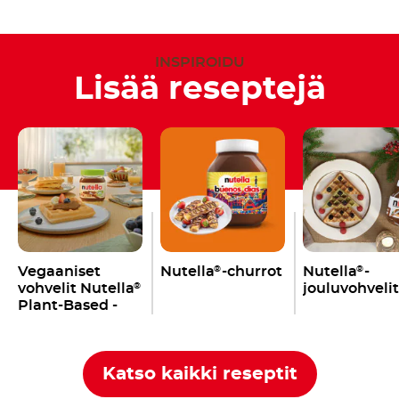
INSPIROIDU
Lisää reseptejä
Vegaaniset
Nutella
-churrot
Nutella
-
®
®
vohvelit Nutella
jouluvohvelit
®
Plant-Based -
levitteellä
Katso kaikki reseptit