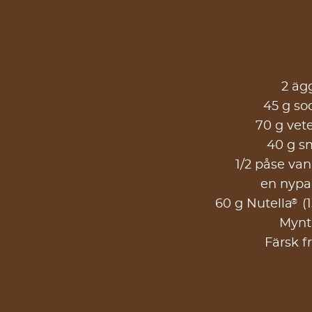
2 äg
45 g so
70 g vet
40 g s
1/2 påse van
en nypa 
®
60 g Nutella
(1
Mynt
Färsk f