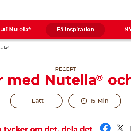
®
nuti Nutella
Få inspiration
N
ella
®
RECEPT
r med Nutella
och
®
Lätt
15 Min
Face
Twi
 tycker om det, dela det