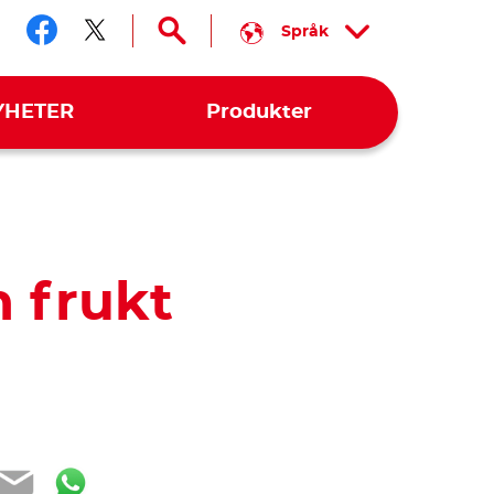
Språk
Följ oss facebook
Följ oss twitter
YHETER
Produkter
 frukt
book
tter
Email
WhatsApp