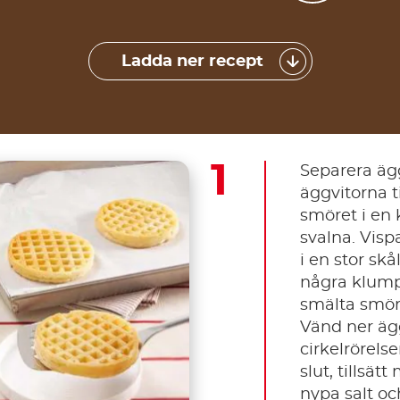
Ladda ner recept
Separera ägg
äggvitorna t
smöret i en 
svalna. Visp
i en stor skå
några klumpa
smälta smör
Vänd ner äg
cirkelrörelse
slut, tillsät
nypa salt oc