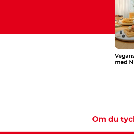
Vegans
med Nu
Om du tyck