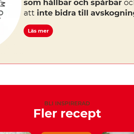
som hållbar och spårbar
och
att
inte bidra till avskogni
Läs mer
BLI INSPIRERAD
Fler recept