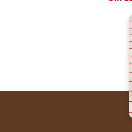
A recipe like this 
Share the recipe wi
Waffles are sweet t