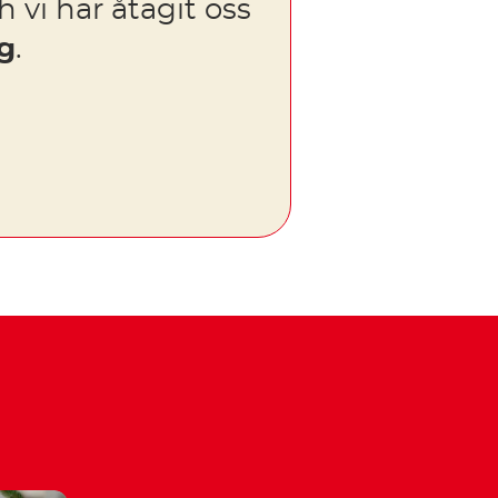
 vi har åtagit oss
ng
.