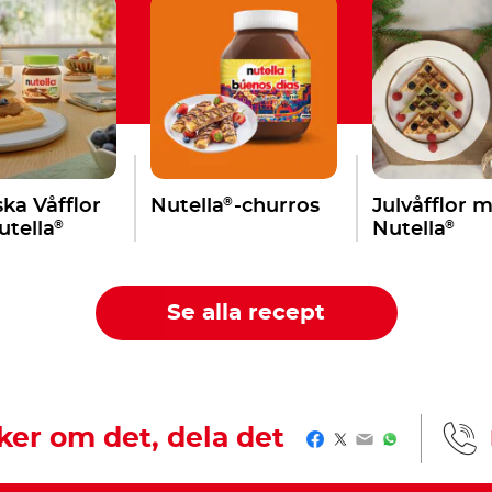
®
ka Våfflor
Nutella
-churros
Julvåfflor 
®
®
tella
Nutella
Se alla recept
er om det, dela det
Facebook
Twitter
Email
WhatsApp