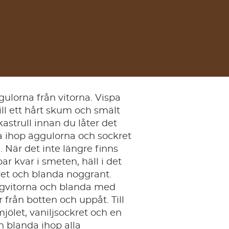
ulorna från vitorna. Vispa
ill ett hårt skum och smält
kastrull innan du låter det
a ihop äggulorna och sockret
l. När det inte längre finns
r kvar i smeten, häll i det
et och blanda noggrant.
gvitorna och blanda med
r från botten och uppåt. Till
t mjölet, vaniljsockret och en
h blanda ihop alla