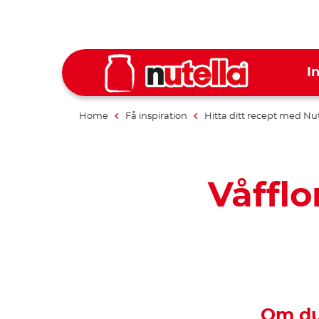
I
Home
Få inspiration
Hitta ditt recept med Nut
Våfflo
Om du