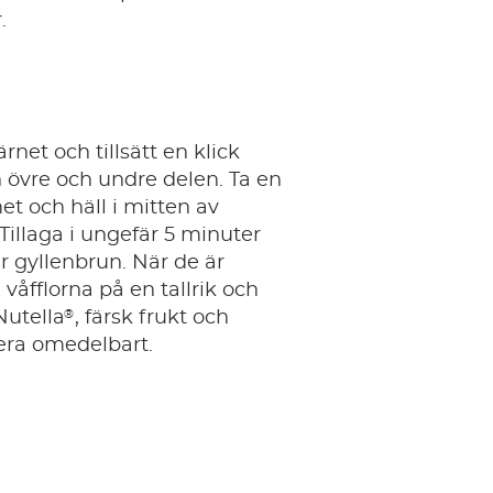
.
rnet och tillsätt en klick
 övre och undre delen. Ta en
t och häll i mitten av
 Tillaga i ungefär 5 minuter
 är gyllenbrun. När de är
 våfflorna på en tallrik och
®
utella
, färsk frukt och
era omedelbart.