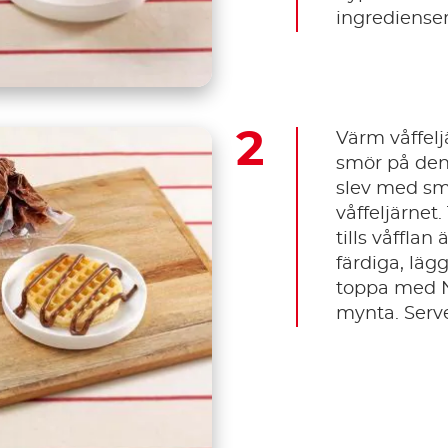
ingredienser
Värm våffeljä
smör på den
slev med sme
våffeljärnet.
tills våfflan
färdiga, lägg
toppa med N
mynta. Serv