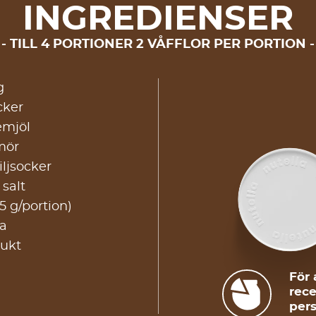
INGREDIENSER
TILL 4 PORTIONER 2 VÅFFLOR PER PORTION
g
cker
emjöl
mör
iljsocker
salt
5 g/portion)
a
rukt
För 
rece
pers