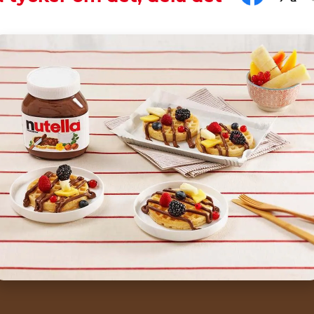
means more excitement.
th the hashtag #nutellarecipe
reats from America, also known by their French name "G