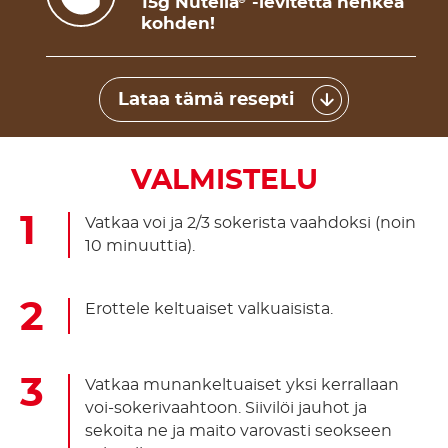
15g Nutella
-levitettä henkeä
kohden!
Lataa tämä resepti
VALMISTELU
Vatkaa voi ja 2/3 sokerista vaahdoksi (noin
10 minuuttia).
Erottele keltuaiset valkuaisista.
Vatkaa munankeltuaiset yksi kerrallaan
voi-sokerivaahtoon. Siivilöi jauhot ja
sekoita ne ja maito varovasti seokseen