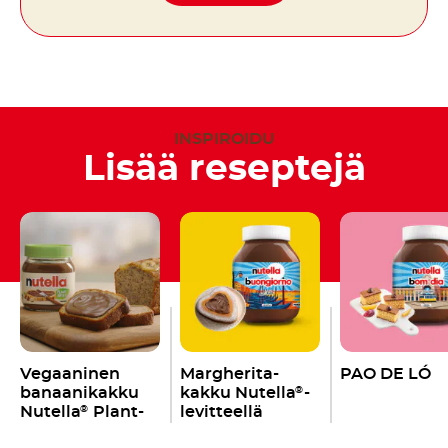
INSPIROIDU
Lisää reseptejä
Vegaaninen
Margherita-
PAO DE LÓ
banaanikakku
kakku Nutella
-
®
Nutella
Plant-
levitteellä
®
Based -