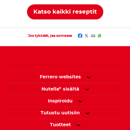
levitteellä
Katso kaikki reseptit
Facebook
Twitter
Email
WhatsApp
Jos tykkäät, jaa somessa
Ferrero websites
Nutella
sisältä
®
Inspiroidu
Tutustu uutisiin
Tuotteet