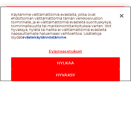
Käytämme välttämättömiä evästeitä, jotka ovat
ehdottoman välttämättömiä tämän verkkosivuston
toiminnalle, ja ei-välttämättömiä evästeitä suorituskykyä,
toiminnallisuutta tai markkinointitarkoituksia varten. Voit
hyväksyä, hylätä tai hallita ei-välttämättömiä evästeitä
napsauttamalla haluamaasi vaihtoehtoa. Lisätietoja
löydät
evästekäytännöstämme
.
Evästeasetukset
HYLKÄÄ
HYVÄKSY