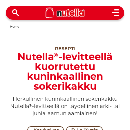
Open 
Home
RESEPTI
Nutella
-levitteellä
®
kuorrutettu
kuninkaallinen
sokerikakku
Herkullinen kuninkaallinen sokerikakku
®
Nutella
-levitteellä on täydellinen arki- tai
juhla-aamun aamiainen!