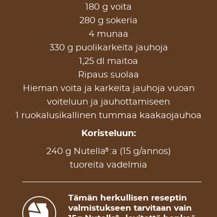
180 g voita
280 g sokeria
4 munaa
330 g puolikarkeita jauhoja
1,25 dl maitoa
Ripaus suolaa
Hieman voita ja karkeita jauhoja vuoan
voiteluun ja jauhottamiseen
1 ruokalusikallinen tummaa kaakaojauhoa
Koristeluun:
®
240 g Nutella
:a (15 g/annos)
tuoreita vadelmia
Tämän herkullisen reseptin
valmistukseen tarvitaan vain
®