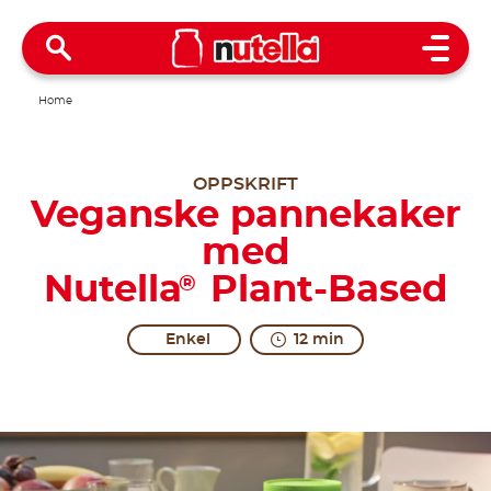
Open 
Home
OPPSKRIFT
Veganske pannekaker
med
Nutella
Plant-Based
®
Enkel
12 min