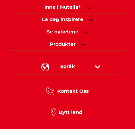
Inne i Nutella
®
La deg inspirere
Se nyhetene
Produkter
Språk
Danish
Kontakt Oss
Finnish
Norwegian
Bytt land
Swedish