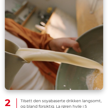
Tilsett den soyabaserte drikken langsomt,
og bland forsiktig. La røren hvile i 5