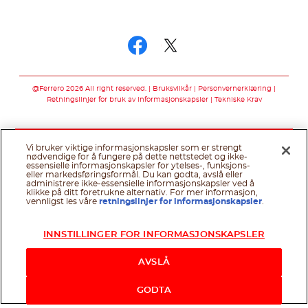
Følg oss på
Følg oss på faceb
Følg oss på twi
@Ferrero 2026 All right reserved.
Bruksvilkår
Personvernerklæring
Retningslinjer for bruk av informasjonskapsler
Tekniske Krav
Vi bruker viktige informasjonskapsler som er strengt
nødvendige for å fungere på dette nettstedet og ikke-
essensielle informasjonskapsler for ytelses-, funksjons-
eller markedsføringsformål. Du kan godta, avslå eller
administrere ikke-essensielle informasjonskapsler ved å
klikke på ditt foretrukne alternativ. For mer informasjon,
vennligst les våre
retningslinjer for informasjonskapsler
.
INNSTILLINGER FOR INFORMASJONSKAPSLER
AVSLÅ
GODTA