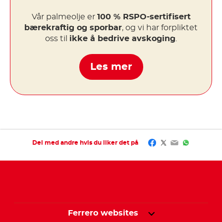
Vår palmeolje er
100 % RSPO-sertifisert
bærekraftig og sporbar
, og vi har forpliktet
oss til
ikke å bedrive avskoging
.
Les mer
Facebook
Twitter
Email
WhatsAp
Del med andre hvis du liker det på
Ferrero websites