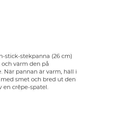
n-stick-stekpanna (26 cm)
a och värm den på
 När pannan är varm, häll i
v med smet och bred ut den
 en crêpe-spatel.