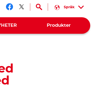
Språk
Följ oss facebook
Följ oss twitter
YHETER
Produkter
ed
ed