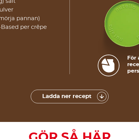
g) salt
ulver
 smörja pannan)
-Based per crêpe
För 
rece
pers
Ladda ner recept
GÖR SÅ HÄR