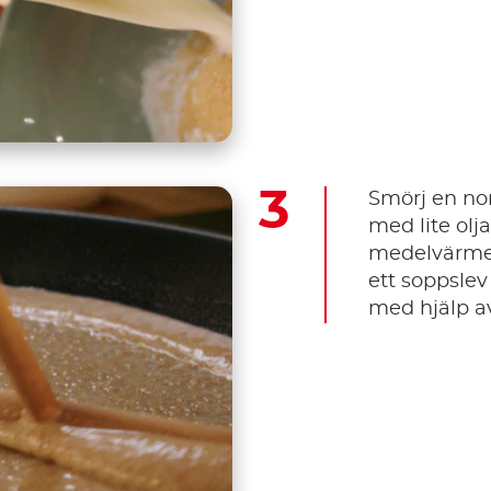
Smörj en no
med lite olj
medelvärme.
ett soppsle
med hjälp av