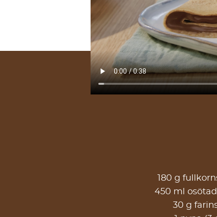
180 g fullkor
450 ml osötad
30 g farin