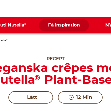
®
nuti Nutella
Få inspiration
N
ella
®
RECEPT
eganska crêpes m
utella
Plant-Bas
®
Lätt
12 Min