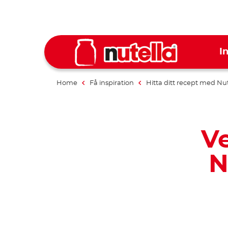
I
Home
Få inspiration
Hitta ditt recept med Nut
V
N