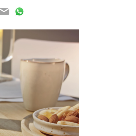
book
tter
Email
WhatsApp