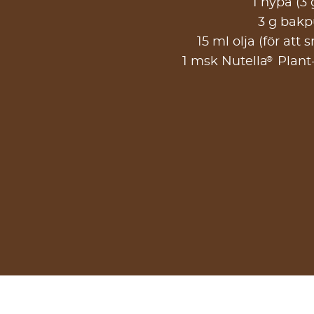
1 nypa (3 
3 g bakp
15 ml olja (för att
®
1 msk Nutella
Plant