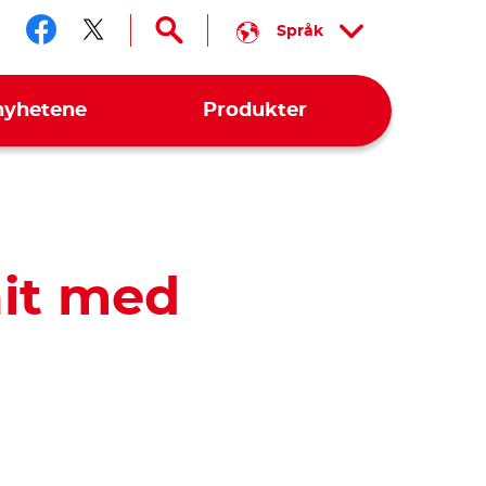
Språk
Følg oss på facebook
Følg oss på twitter
nyhetene
Produkter
ait med