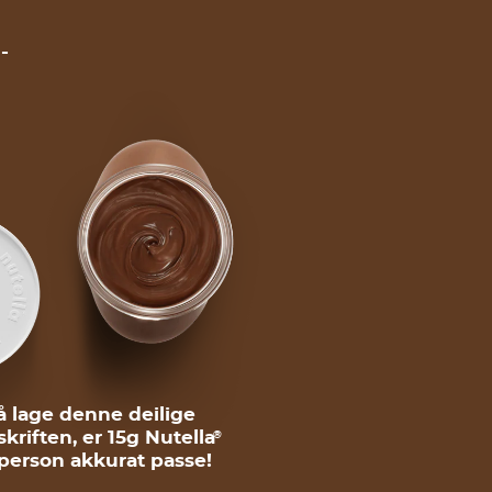
å lage denne deilige
kriften, er 15g Nutella
®
person akkurat passe!