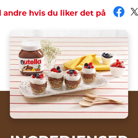
Fac
T
andre hvis du liker det på
ng with more enthusiasm.
th the hashtag #nutellarecipe
choosing the ingredients: buy traditional muesli, the sor