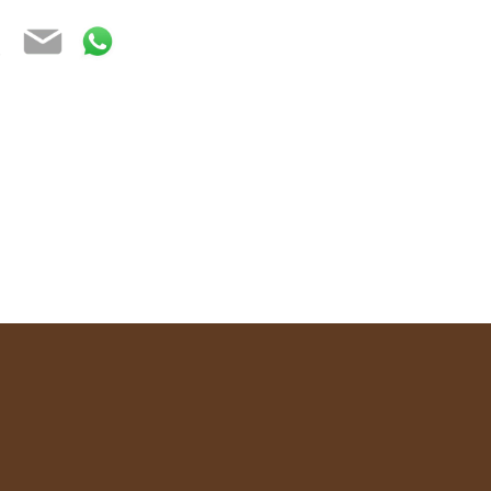
ebook
witter
Email
WhatsApp
t containing crushed grains, raisins and perhaps also dry