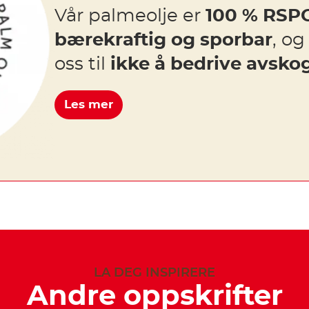
Vår palmeolje er
100 % RSPO
bærekraftig og sporbar
, og
oss til
ikke å bedrive avsko
Les mer
LA DEG INSPIRERE
Andre oppskrifter