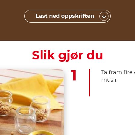
Last ned oppskriften
Slik gjør du
Ta fram fire
müsli.