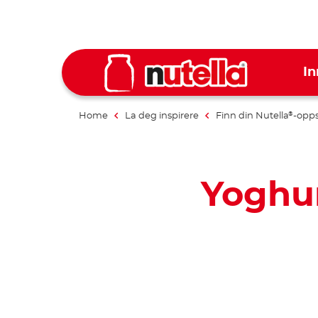
In
Home
La deg inspirere
Finn din Nutella
-opps
®
Yoghur