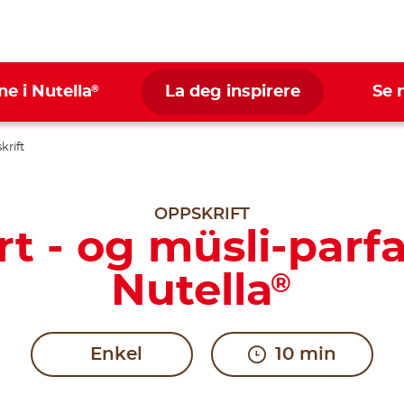
®
ne i Nutella
La deg inspirere
Se 
krift
OPPSKRIFT
t - og müsli-parf
Nutella
®
Enkel
10 min