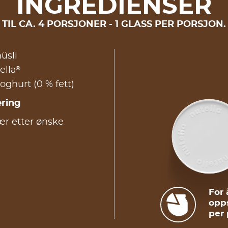
INGREDIENSER
TIL CA. 4 PORSJONER - 1 GLASS PER PORSJON.
üsli
®
ella
ghurt (0 % fett)
ering
r etter ønske
For 
opps
per 