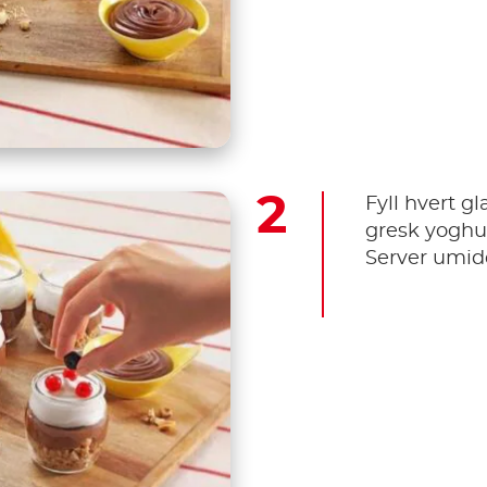
Fyll hvert g
gresk yoghu
Server umid