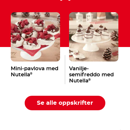
Mini-pavlova med
Vanilje-
®
Nutella
semifreddo med
®
Nutella
Se alle oppskrifter