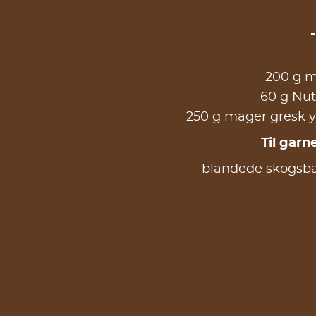
200 g m
60 g Nut
250 g mager gresk yo
Til garn
blandede skogsbæ