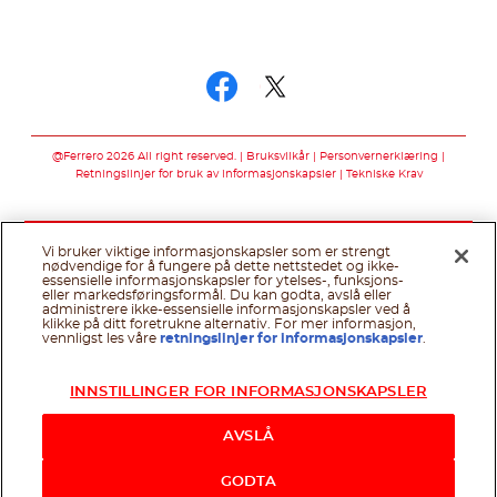
Følg oss på
Følg oss på faceb
Følg oss på twi
@Ferrero 2026 All right reserved.
Bruksvilkår
Personvernerklæring
Retningslinjer for bruk av informasjonskapsler
Tekniske Krav
Vi bruker viktige informasjonskapsler som er strengt
nødvendige for å fungere på dette nettstedet og ikke-
essensielle informasjonskapsler for ytelses-, funksjons-
eller markedsføringsformål. Du kan godta, avslå eller
administrere ikke-essensielle informasjonskapsler ved å
klikke på ditt foretrukne alternativ. For mer informasjon,
vennligst les våre
retningslinjer for informasjonskapsler
.
INNSTILLINGER FOR INFORMASJONSKAPSLER
AVSLÅ
GODTA