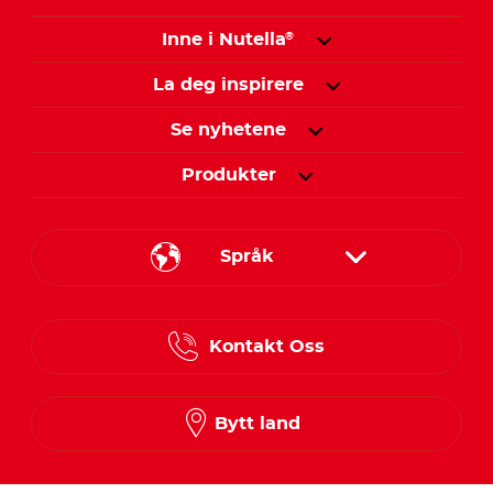
Inne i Nutella
®
La deg inspirere
Se nyhetene
Produkter
Språk
Danish
Kontakt Oss
Finnish
Norwegian
Bytt land
Swedish