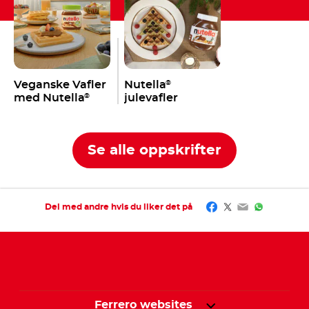
Veganske Vafler
Nutella
®
med Nutella
julevafler
®
Se alle oppskrifter
Facebook
Twitter
Email
WhatsAp
Del med andre hvis du liker det på
Ferrero websites