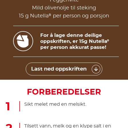
Mild olivenolje til steking
®
15 g Nutella
per person og porsjon
For å lage denne deilige
oppskriften, er 15g Nutella
®
per person akkurat passe!
Last ned oppskriften
FORBEREDELSER
Sikt melet med en melsikt.
Tilsett vann, melk og en klype salt i en