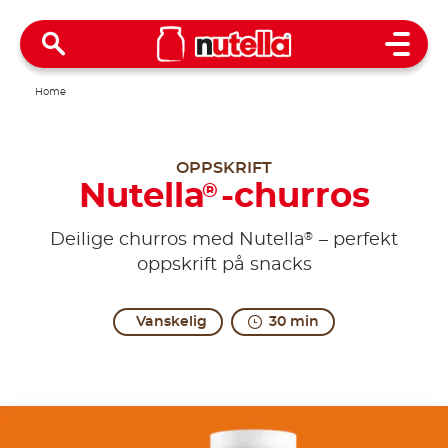
Open 
Home
OPPSKRIFT
Nutella
-churros
®
®
Deilige churros med Nutella
– perfekt
oppskrift på snacks
Vanskelig
30 min