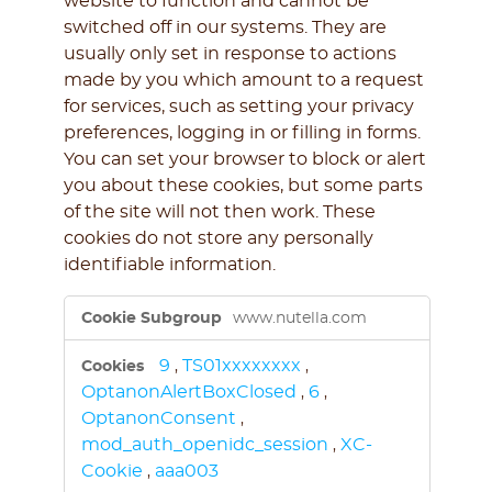
website to function and cannot be
switched off in our systems. They are
usually only set in response to actions
made by you which amount to a request
for services, such as setting your privacy
preferences, logging in or filling in forms.
You can set your browser to block or alert
you about these cookies, but some parts
of the site will not then work. These
cookies do not store any personally
identifiable information.
Strictly
www.nutella.com
Necessary
Cookies
9
TS01xxxxxxxx
,
,
OptanonAlertBoxClosed
6
,
,
OptanonConsent
,
mod_auth_openidc_session
XC-
,
Cookie
aaa003
,