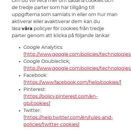
Om du vill veta mer om sådana cookies och
de tredje parter som har tillgång till
uppgifterna som samlats in eller om hur man
aktiverar eller avaktiverar dem kan du
läsa
våra
policyer för cookies från tredje
parter genom att klicka på följande länkar:
Google Analytics:
[
http://www.google.com/policies/technologies
Google Doubleclick
:
[
http://www.google.com/policies/technologies
Facebook:
[
https://www.facebook.com/help/cookies/
]
Pinterest:
[
https://policy.pinterest.com/en-
gb/cookies
]
Twitter:
[
https://help.twitter.com/en/rules-and-
policies/twitter-cookies
]