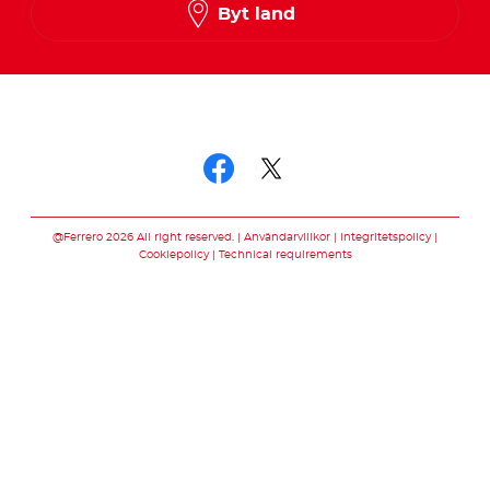
Norwegian
Byt land
Swedish
Följ oss
Följ oss facebook
Följ oss twitter
@Ferrero 2026 All right reserved.
Användarvillkor
Integritetspolicy
Cookiepolicy
Technical requirements