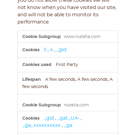
you do not allow these cookies we will
not know when you have visited our site,
and will not be able to monitor its
performance.
Performance
www.nutella.com
Measurement
Cookies
5
4
_gid
,
,
First Party
A few seconds, A few seconds, A
few seconds
nutella.com
_gid
_gat_UA-
,
,
_ga_xxxxxxxxxx
_ga
,