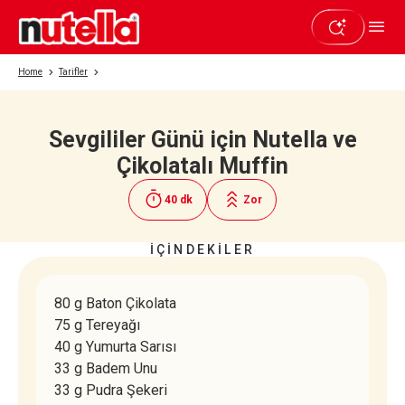
Home
Tarifler
Sevgililer Günü için Nutella ve
Beğendiyseniz paylaşın
Çikolatalı Muffin
40 dk
Zor
İÇİNDEKİLER
80 g Baton Çikolata
75 g Tereyağı
40 g Yumurta Sarısı
33 g Badem Unu
33 g Pudra Şekeri