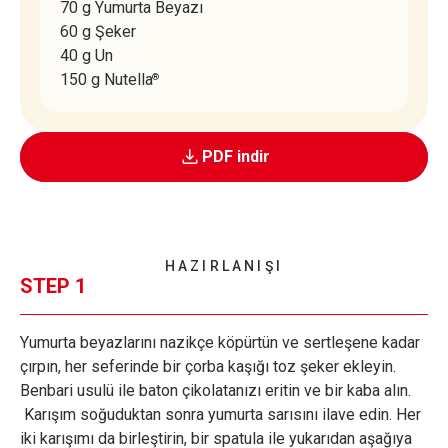
70 g Yumurta Beyazı
60 g Şeker
40 g Un
150 g Nutella
®
PDF indir
HAZIRLANIŞI
STEP 1
Yumurta beyazlarını nazikçe köpürtün ve sertleşene kadar
çırpın, her seferinde bir çorba kaşığı toz şeker ekleyin.
Benbari usulü ile baton çikolatanızı eritin ve bir kaba alın.
Karışım soğuduktan sonra yumurta sarısını ilave edin. Her
iki karışımı da birleştirin, bir spatula ile yukarıdan aşağıya