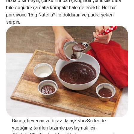
fazla pişirmeyin, çünkü fırından çıktığında yumuşak olsa
bile soğudukça daha kompakt hale gelecektir. Her bir
porsiyonu 15 g Nutella
ile doldurun ve pudra şekeri
®
serpin.
Güneş, heyecan ve biraz da aşk.<br>Sizler de
yaptığınız tarifleri bizimle paylaşmak için