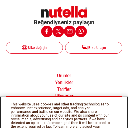
Beğendiyseniz paylaşın
Ülke değiştir
Bize Ulaşın
Ürünler
Yenilikler
Tarifler
Hikayeler
Nutella® nın İçinde
This website uses cookies and other tracking technologies to
enhance user experience, target ads, and analyze
performance and traffic on our website. We also share
information about your use of our site and its content with our
social media, advertising and analytics partners. If we have
detected an opt-out preference signal then it will be honored to
the extent required by law. To learn more and adjust your
Çerez Politikası
Gizlilik Politikası