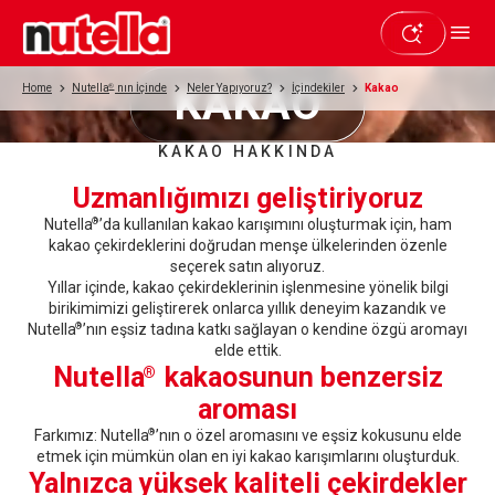
KAKAO
Home
Nutella
®
nın İçinde
Neler Yapıyoruz?
İçindekiler
Kakao
KAKAO HAKKINDA
Uzmanlığımızı geliştiriyoruz
Nutella
’da kullanılan kakao karışımını oluşturmak için, ham
®
kakao çekirdeklerini doğrudan menşe ülkelerinden özenle
seçerek satın alıyoruz.
Yıllar içinde, kakao çekirdeklerinin işlenmesine yönelik bilgi
birikimimizi geliştirerek onlarca yıllık deneyim kazandık ve
Nutella
’nın eşsiz tadına katkı sağlayan o kendine özgü aromayı
®
elde ettik.
Nutella
kakaosunun benzersiz
®
aroması
Farkımız: Nutella
’nın o özel aromasını ve eşsiz kokusunu elde
®
etmek için mümkün olan en iyi kakao karışımlarını oluşturduk.
Yalnızca yüksek kaliteli çekirdekler