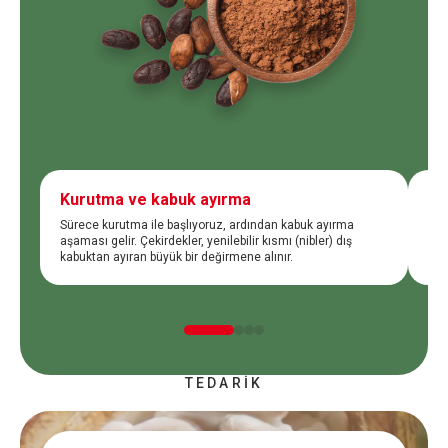
Kurutma ve kabuk ayırma
Ka
Sürece kurutma ile başlıyoruz, ardından kabuk ayırma
Öğü
aşaması gelir. Çekirdekler, yenilebilir kısmı (nibler) dış
işl
kabuktan ayıran büyük bir değirmene alınır.
gel
TEDARİK