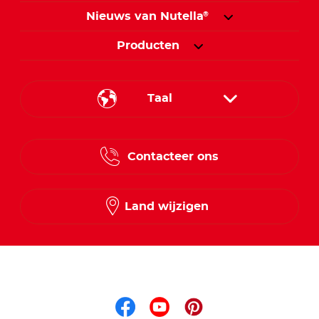
Nieuws van Nutella
®
Producten
Taal
French
Contacteer ons
Dutch
Land wijzigen
Volg ons op