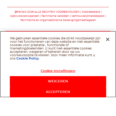
Volg ons op facebo
Volg ons op you
Volg ons op p
@Ferrero 2026 ALLE RECHTEN VOORBEHOUDEN
Cookiesbeleid
Gebruiksvoorwaarden
Technische vereisten
Vertrouwelijkheidsbeleid
Technische en organisatorische beveiligingsmaatregelen
We gebruiken essentiële cookies die strikt noodzakelijk zijn
voor het functioneren van deze website en niet-essentiële
cookies voor prestatie-, functionele of
marketingdoeleinden. U kunt niet-essentiële cookies
accepteren, weigeren of beheren door op uw
voorkeursoptie te klikken. Voor meer informatie kunt u
ons
Cookie Policy
.
Cookie-instellingen
WEIGEREN
ACCEPTEREN