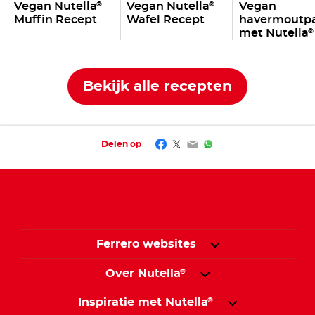
Vegan Nutella
Vegan Nutella
Vegan
®
®
Muffin Recept
Wafel Recept
havermoutp
met Nutella
®
Bekijk alle recepten
Facebook
Twitter
Email
WhatsApp
Delen op
Ferrero websites
Over Nutella
®
Inspiratie met Nutella
®