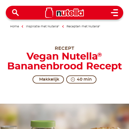
Open 
Home
Inspiratie met Nutella
®
Recepten met Nutella
®
RECEPT
Vegan Nutella
®
Bananenbrood Recept
Makkelijk
40 min