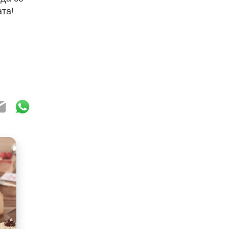
ата!
ook
ter
mail
WhatsApp