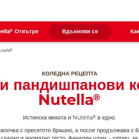
®
ella
Отвътре
Вдъхнови се
Ка
utella
®
КОЛЕДНА РЕЦЕПТА
и пандишпанови ке
Nutella
®
®
Истинска мекота и Nutella
в едно.
започва с пресятото брашно, а после продължава с 
-гладко и ароматно тесто. Финален щрих – шприц, за