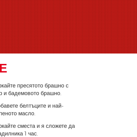
Е
ркайте пресятото брашно с
р и бадемовото брашно.
бавете белтъците и най-
пеното масло.
кайте сместа и я сложете да
адилника 1 час.