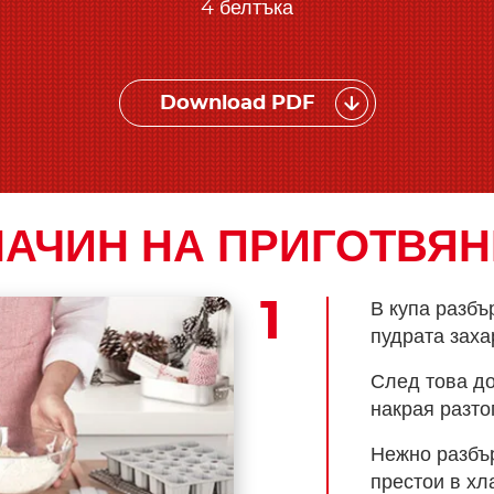
4 белтъка
Download PDF
НАЧИН НА ПРИГОТВЯН
В купа разбъ
пудрата заха
След това до
накрая разто
Нежно разбър
престои в хл