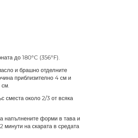
ната до 180°C (356°F).
масло и брашно отделните
чина приблизително 4 см и
 см.
с сместа около 2/3 от всяка
а напълнените форми в тава и
12 минути на скарата в средата