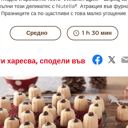
®
пълни този деликатес с Nutella
. Атракция във фурн
Празниците са по-щастливи с това малко угощение.
Средно
1 h 30 мин
Faceb
Twit
E
ти харесва, сподели във