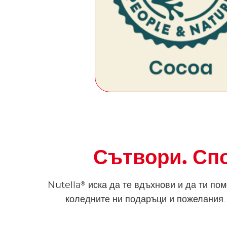
Сътвори. Спо
®
Nutella
иска да те вдъхнови и да ти по
коледните ни подаръци и пожелания.