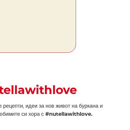
tellawithlove
 рецепти, идеи за нов живот на буркана и
любимите си хора с
#nutellawithlove.