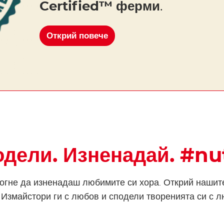
Certified™ ферми
.
Открий повече
дели. Изненадай. #nu
могне да изненадаш любимите си хора. Открий нашите
 Измайстори ги с любов и сподели творенията си с 