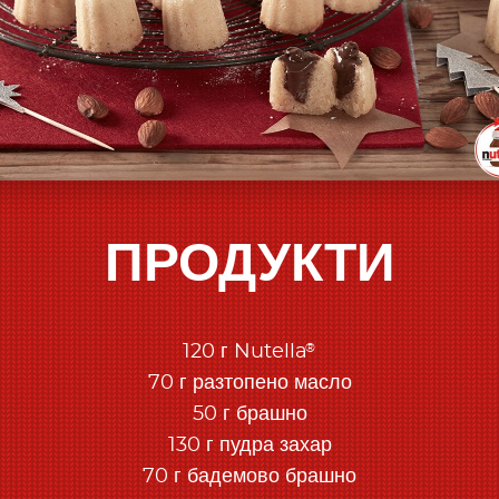
ПРОДУКТИ
®
120 г Nutella
70 г разтопено масло
50 г брашно
130 г пудра захар
70 г бадемово брашно