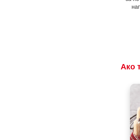
на
Ако 