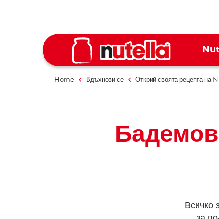
Nut
Home
Вдъхнови се
Открий своята рецепта на N
Бадемов
Всичко 
за по