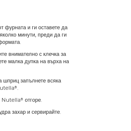
от фурната и ги оставете да
няколко минути, преди да ги
формата.
ите внимателно с клечка за
ете малка дупка на върха на
а шприц запълнете всяка
®
utella
.
®
г Nutella
отгоре.
удра захар и сервирайте.