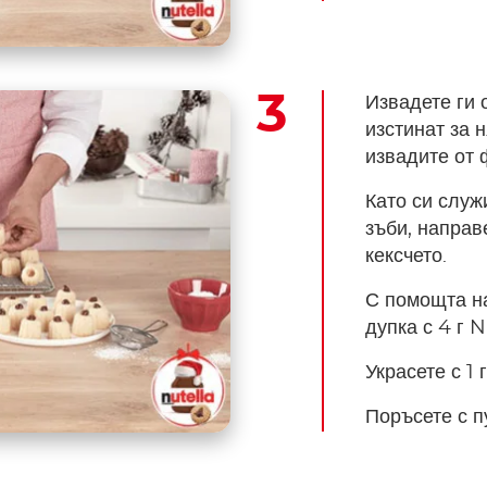
Извадете ги 
изстинат за 
извадите от 
Като си служ
зъби, направ
кексчето.
С помощта н
дупка с 4 г N
Украсете с 1 
Поръсете с п