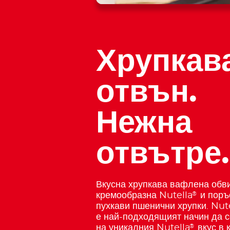
Хрупкав
отвън.
Нежна
отвътре.
Вкусна хрупкава вафлена обви
®
кремообразна Nutella
и поръ
пухкави пшенични хрупки. Nut
е най-подходящият начин да 
®
на уникалния Nutella
вкус в 