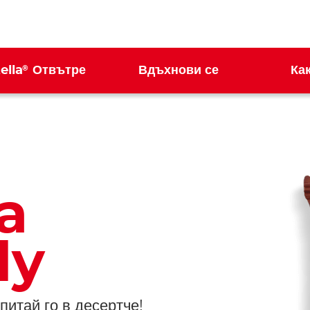
®
ella
Отвътре
Вдъхнови се
Ка
a
dy
итай го в десертче!