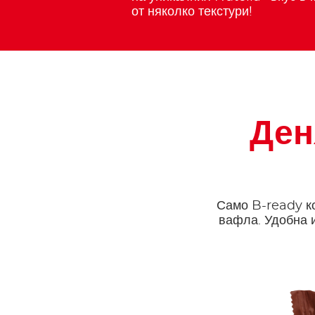
от няколко текстури!
Ден
Само B-ready к
вафла. Удобна и