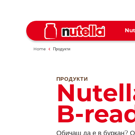
Nut
Home
Продукти
ПРОДУКТИ
Nutell
B-rea
Обичаш да е в буркан? Оп