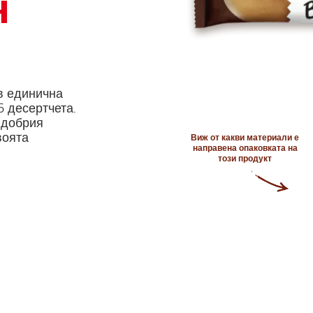
н
в единична
6 десертчета.
-добрия
воята
Виж от какви материали е
направена опаковката на
този продукт