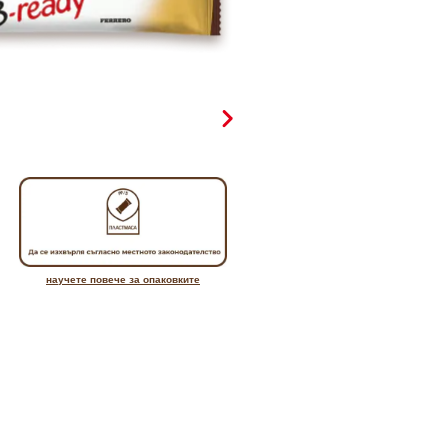
научете повече за опаковките
Виж от какви материали 
направена опаковката н
този продукт