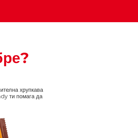
бре?
ителна хрупкава
ady ти помага да