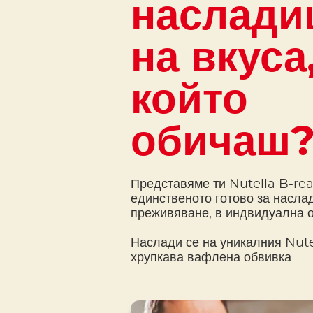
наслади
на вкуса
който
обичаш
Представяме ти Nutella B-rea
единственото готово за насла
преживяване, в индвидуална 
Наслади се на уникалния Nute
хрупкава вафлена обвивка.