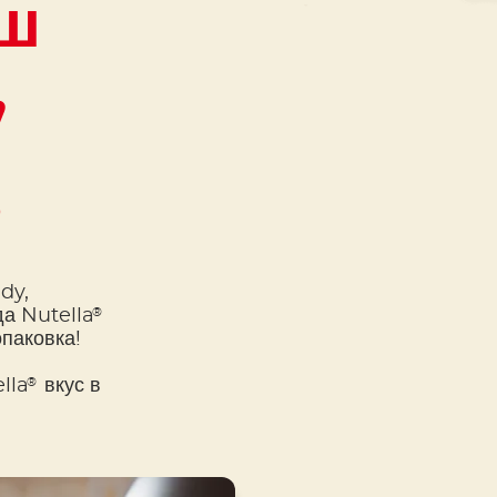
ш
,
?
dy,
®
да Nutella
опаковка!
®
lla
вкус в