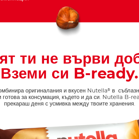
ят ти не върви до
Вземи си B-ready.
®
омбинира оригиналания и вкусен Nutella
в съблазн
 готова за консумация, където и да си. Nutella B-re
прекараш деня с усмивка между твоите хранения.