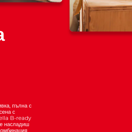
а
вка, пълна с
сена с
ella B-ready
се насладиш
комбинация