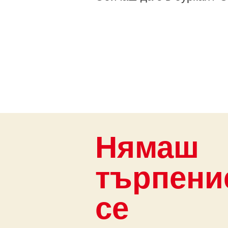
Нямаш
търпени
се