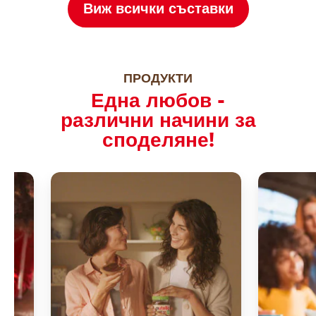
Виж всички съставки
ПРОДУКТИ
Една любов -
различни начини за
споделяне!