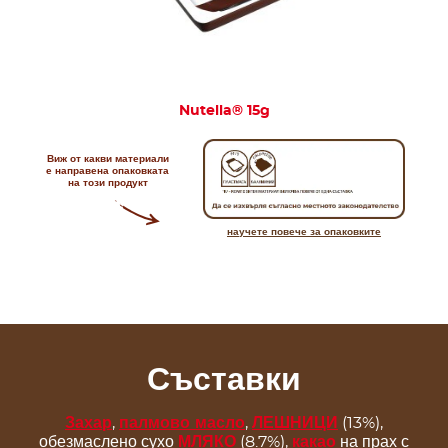
Nutella
®
15g
Виж от какви материали
е направена опаковката
на този продукт
научете повече за опаковките
Съставки
Захар
,
палмово масло
,
ЛЕШНИЦИ
(13%),
обезмаслено сухо
МЛЯКО
(8.7%),
какао
на прах с