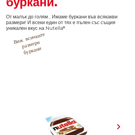
буркани.
От малък до голям... Имаме буркани във всякакви
размери! И всеки един от тях е пълен със същия
уникален вкус на Nutella
.
®
и
ж
в
с
и
ч
к
ит
е
р
аз
м
е
р
б
у
р
к
а
н
В
и
и