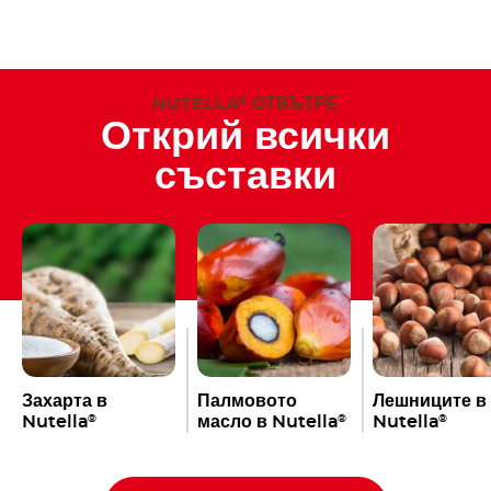
NUTELLA
ОТВЪТРЕ
®
Открий всички
съставки
Захарта в
Палмовото
Лешниците в
Nutella
масло в Nutella
Nutella
®
®
®