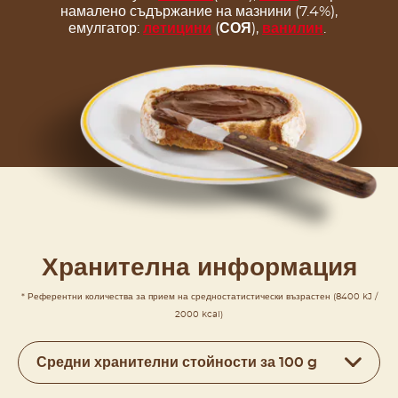
намалено съдържание на мазнини (7.4%),
емулгатор:
летицини
(
СОЯ
),
ванилин
.
Хранителна информация
* Референтни количества за прием на средностатистически възрастен (8400 kJ /
2000 kcal)
Средни хранителни стойности за 100 g