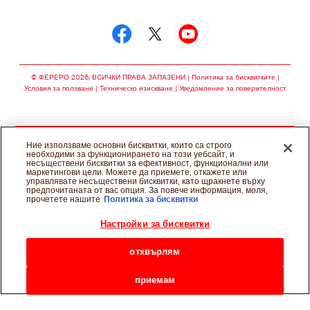
Следвай ни в
Следвай ни в facebo
Следвай ни в twit
Следвай ни в
© ФЕРЕРО 2026, ВСИЧКИ ПРАВА ЗАПАЗЕНИ
Политика за бисквитките
Условия за ползване
Техническо изискване
Уведомление за поверителност
Ние използваме основни бисквитки, които са строго
необходими за функционирането на този уебсайт, и
несъществени бисквитки за ефективност, функционални или
маркетингови цели. Можете да приемете, откажете или
управлявате несъществени бисквитки, като щракнете върху
предпочитаната от вас опция. За повече информация, моля,
прочетете нашите
Политика за бисквитки
Настройки за бисквитки
отхвърлям
приемам