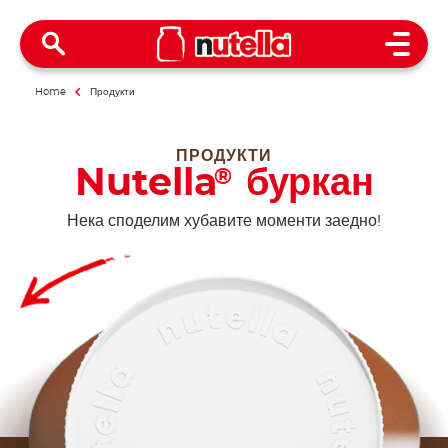
Open 
Home
Продукти
ПРОДУКТИ
Nutella
буркан
®
Нека споделим хубавите моменти заедно!