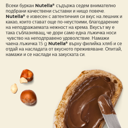
Всеки буркан
Nutella
съдържа седем внимателно
®
подбрани качествени съставки и нищо повече.
Nutella
е извесен с автентичния си вкус на лешник и
®
какао, които стават още по-неустоими, благодарение
на неподражаемата нежност на крема. Вкусът му е
така съблазняващ, че дори само една лъжичка носи
чувство на неподправено удоволствие. Намажи
чаена лъжичка 15 g
Nutella
върху филийка хляб и се
®
отдай на насладата от вкусното преживяване. Опитай,
намажи и се наслади на закуската си.