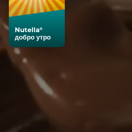
Nutella
®
добро утро