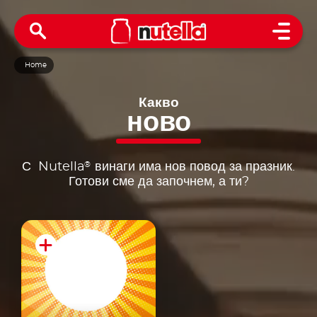
Open 
Home
Какво
ново
®
С Nutella
винаги има нов повод за празник.
Готови сме да започнем, а ти?