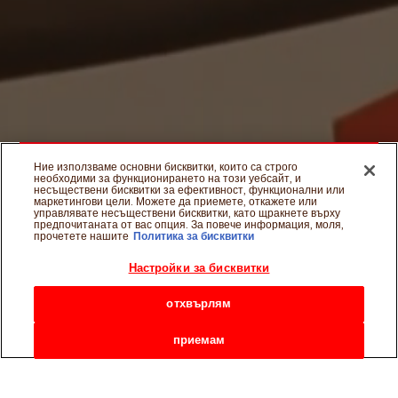
Ние използваме основни бисквитки, които са строго
необходими за функционирането на този уебсайт, и
несъществени бисквитки за ефективност, функционални или
маркетингови цели. Можете да приемете, откажете или
управлявате несъществени бисквитки, като щракнете върху
предпочитаната от вас опция. За повече информация, моля,
прочетете нашите
Политика за бисквитки
Настройки за бисквитки
отхвърлям
Scroll Dow
Facebook
Twitter
Email
WhatsApp
Ако ти харесва, сподели във
приемам
Тук можеш да намериш всички новости