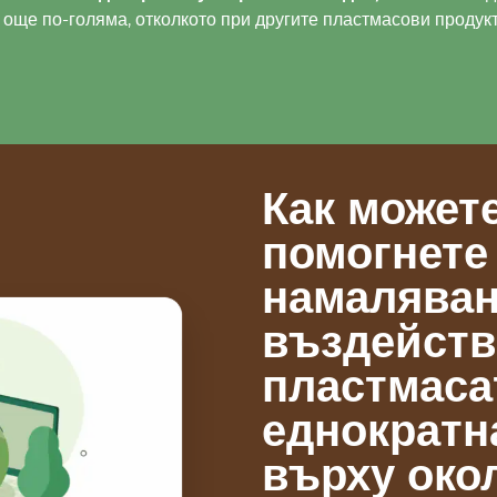
 още по-голяма, отколкото при другите пластмасови продукт
Как может
помогнете
намаляван
въздейств
пластмаса
еднократн
върху око