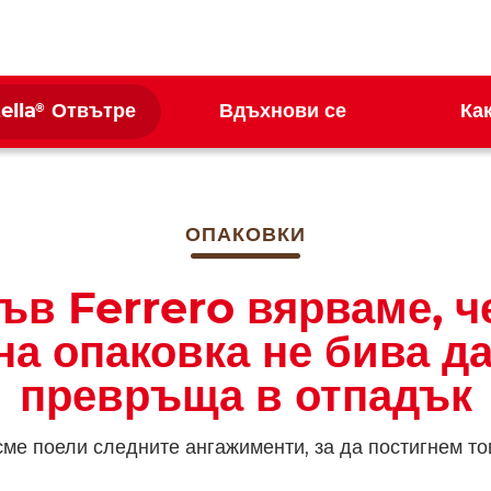
®
ella
Отвътре
Вдъхнови се
Ка
ОПАКОВКИ
ъв Ferrero вярваме, ч
на опаковка не бива да
превръща в отпадък
сме поели следните ангажименти, за да постигнем то