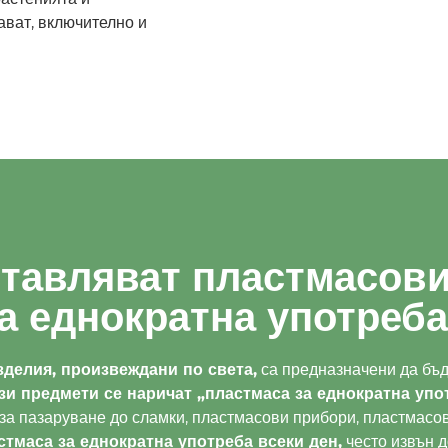
ават, включително и
ставляват пластмасови
а еднократна употреб
делия, произвеждани по света,
са предназначени да бъд
зи предмети се наричат „пластмаса за еднократна упо
 за пазаруване до сламки, пластмасови прибори, пластмасов
стмаса за еднократна употреба всеки ден,
често извън д