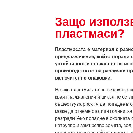
Защо използ
пластмаси?
Пластмасата е материал с разн
предназначение, който поради с
устойчивост и гъвкавост се изп
производството на различни пр
включително опаковки.
Но ако пластмасата не се изхвърл
краят на жизнения ѝ цикъл не се у
съществува риск тя да попадне в о
може да отнеме стотици години, за
разгради. Ако попадне в околната 
натрупва и замърсява земята, вод
океаните, причинявайки вреди на 