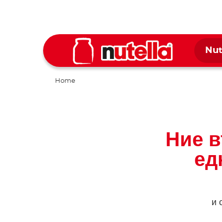
Nut
Home
Ние в
ед
и 