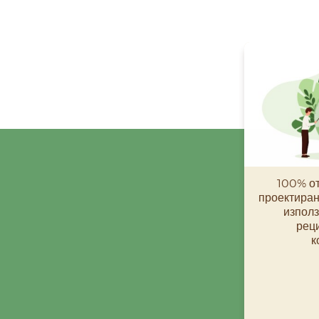
100% от
проектирани
използ
реци
к