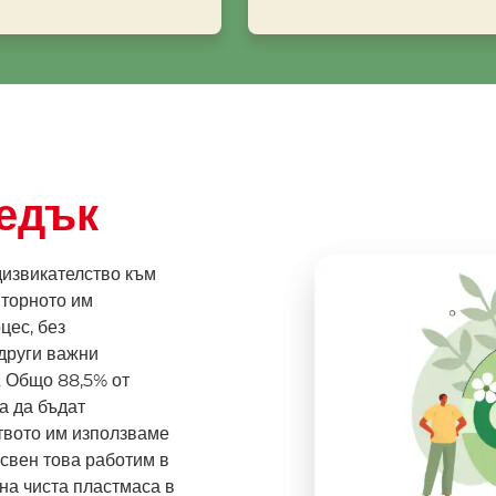
едък
извикателство към
вторното им
цес, без
други важни
. Общо 88,5% от
а да бъдат
твото им използваме
свен това работим в
на чиста пластмаса в