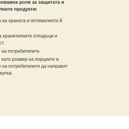
новажна роля за защитата и
лните продукти:
 на храната и оптималното й
а хранителните отпадъци и
ст.
на потребителите.
като размер на порциите и
е на потребителите да направят
купка.