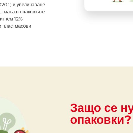
020г.) и увеличаване
стмаса в опаковките
тигнем 12%
е пластмасови
Защо се н
опаковки?