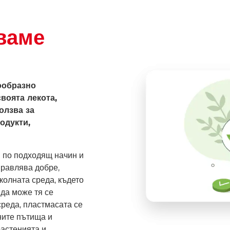
ваме
ообразно
воята лекота,
олзва за
одукти,
я по подходящ начин и
правлява добре,
колната среда, където
 да може тя се
среда, пластмасата се
ните пътища и
растенията и