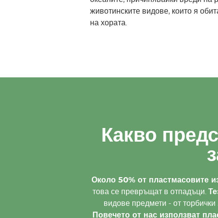
животинските видове, които я обит
на хората.
Какво пред
з
Около 50% от пластмасовите из
това се превръщат в отпадъци.
Те
видове предмети - от торбички
Повечето от нас използват пла