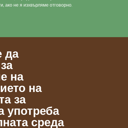
и, ако не я изхвърляме отговорно.
е да
 за
е на
ието на
та за
а употреба
лната среда