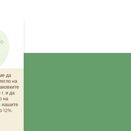
ме да
тегло на
аковките
г. и да
о на
в нашите
о 12%.