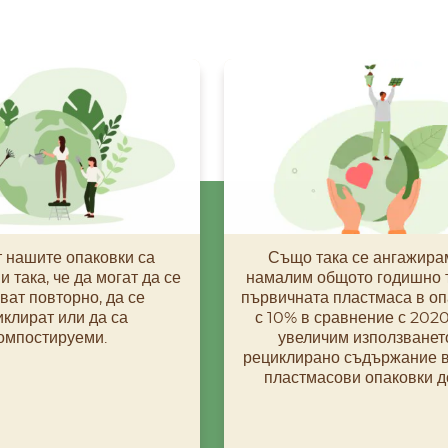
 нашите опаковки са
Също така се ангажира
 така, че да могат да се
намалим общото годишно 
ват повторно, да се
първичната пластмаса в оп
клират или да са
с 10% в сравнение с 2020 
омпостируеми.
увеличим използванет
рециклирано съдържание 
пластмасови опаковки д