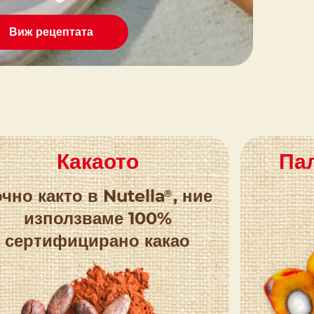
Виж рецептата
Какаото
Па
®
очно както в Nutella
, ние
използваме 100%
сертифицирано какао