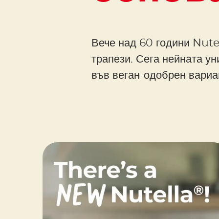
Вече над 60 години Nute
трапези. Сега нейната ун
във веган-одобрен вариа