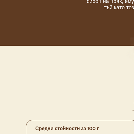
сироп на прах, ем
тъй като то
Средни стойности за 100 г