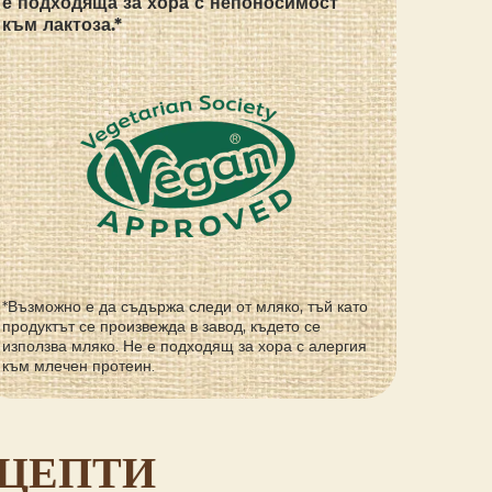
е подходяща за хора с непоносимост
към лактоза.*
*Възможно е да съдържа следи от мляко, тъй като
продуктът се произвежда в завод, където се
използва мляко. Не е подходящ за хора с алергия
към млечен протеин.
ЕЦЕПТИ