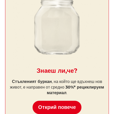
Знаеш ли,че?
Стъкленият буркан
, на който ще вдъхнеш нов
живот, е направен от средно
30%* рециклируем
материал
.
Открий повече