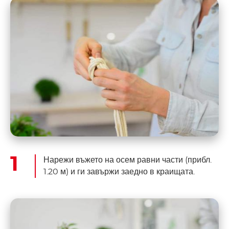
Нарежи въжето на осем равни части (прибл.
1.20 м) и ги завържи заедно в краищата.