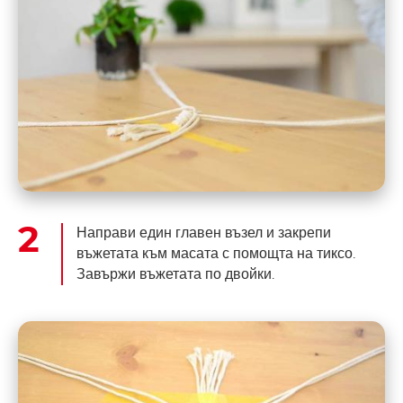
Направи един главен възел и закрепи
въжетата към масата с помощта на тиксо.
Завържи въжетата по двойки.