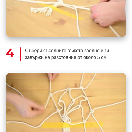
Събери съседните въжета заедно и ги
завържи на разстояние от около 5 см.