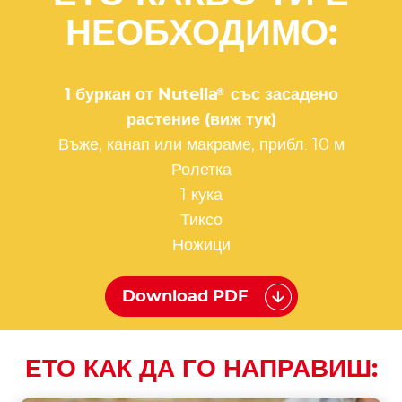
НЕОБХОДИМО:
®
1 буркан от Nutella
със засадено
растение (виж тук)
Въже, канап или макраме, прибл. 10 м
Ролетка
1 кука
Тиксо
Ножици
Download PDF
ЕТО КАК ДА ГО НАПРАВИШ: