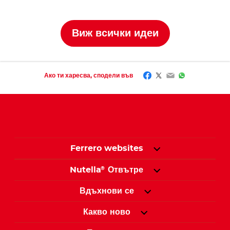
буркани Nute
Виж всички идеи
Facebook
Twitter
Email
WhatsApp
Ако ти харесва, сподели във
Ferrero websites
Nutella
Отвътре
®
Вдъхнови се
Какво ново