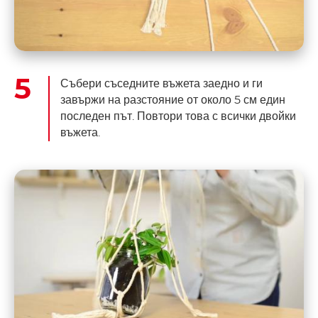
Събери съседните въжета заедно и ги
завържи на разстояние от около 5 см един
последен път. Повтори това с всички двойки
въжета.