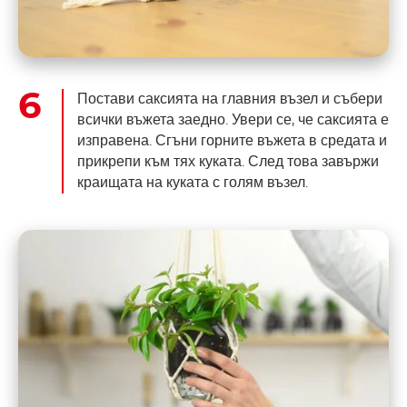
Постави саксията на главния възел и събери
всички въжета заедно. Увери се, че саксията е
изправена. Сгъни горните въжета в средата и
прикрепи към тях куката. След това завържи
краищата на куката с голям възел.