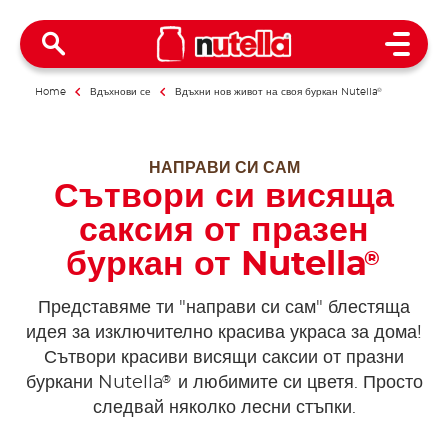
Open 
Home
Вдъхнови се
Вдъхни нов живот на своя буркан Nutella
®
НАПРАВИ СИ САМ
Сътвори си висяща
саксия от празен
буркан от Nutella
®
Представяме ти "направи си сам" блестяща
идея за изключително красива украса за дома!
Сътвори красиви висящи саксии от празни
®
буркани Nutella
и любимите си цветя. Просто
следвай няколко лесни стъпки.