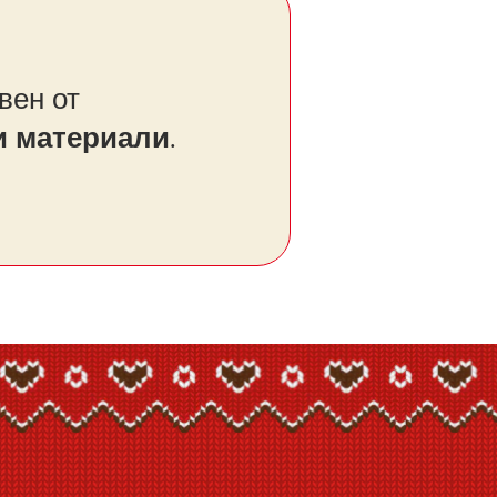
вен от
и материали
.