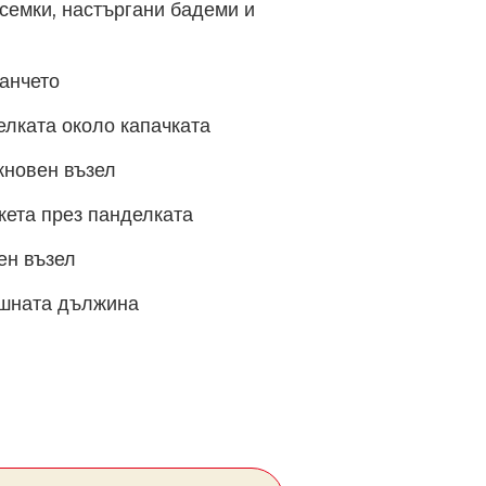
 семки, настъргани бадеми и
анчето
лката около капачката
кновен възел
ета през панделката
ен възел
шната дължина