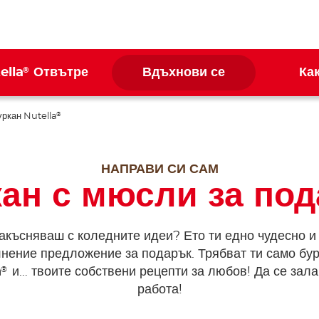
®
ella
Отвътре
Вдъхнови се
Ка
уркан Nutella
®
НАПРАВИ СИ САМ
ан с мюсли за по
акъсняваш с коледните идеи? Ето ти едно чудесно и
нение предложение за подарък. Трябват ти само бу
®
a
и… твоите собствени рецепти за любов! Да се зала
работа!