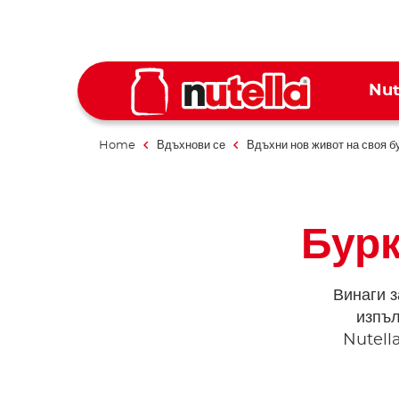
Nut
Home
Вдъхнови се
Вдъхни нов живот на своя б
Бурк
Винаги з
изпъл
Nutell