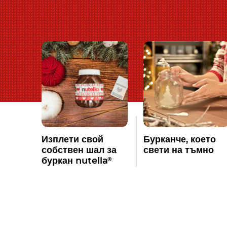
Изплети свой
Бурканче, което
собствен шал за
свети на тъмно
®
буркан nutella