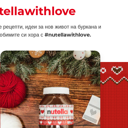
tellawithlove
 рецепти, идеи за нов живот на буркана и
любимите си хора с
#nutellawithlove.