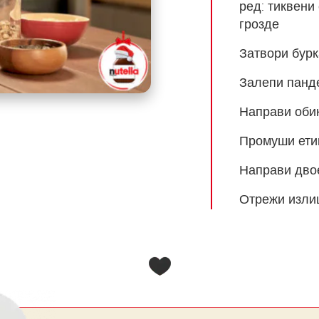
ред: тиквени
грозде
Затвори бурк
Залепи панде
Направи оби
Промуши етик
Направи дво
Отрежи изли