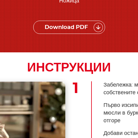
Ножица
Download PDF
ИНСТРУКЦИИ
Забележка: м
собствените 
Първо изсипи
мюсли в бурк
отгоре
Добави остан