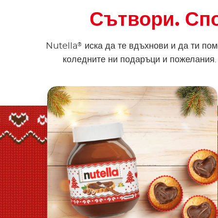
Сътвори. Спо
®
Nutella
иска да те вдъхнови и да ти по
коледните ни подаръци и пожелания.