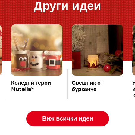
Други идеи
Коледни герои
Свещник от
®
Nutella
бурканче
Виж всички идеи