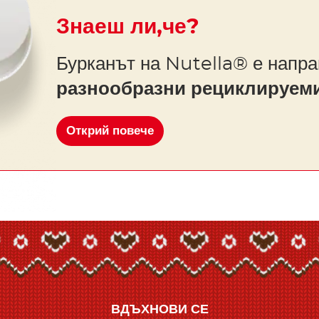
Знаеш ли,че?
Бурканът на Nutella® е напра
разнообразни рециклируем
Открий повече
ВДЪХНОВИ СЕ