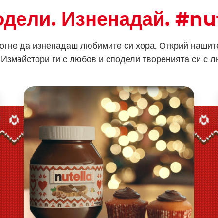
дели. Изненадай. #nu
могне да изненадаш любимите си хора. Открий нашите
 Измайстори ги с любов и сподели творенията си с 