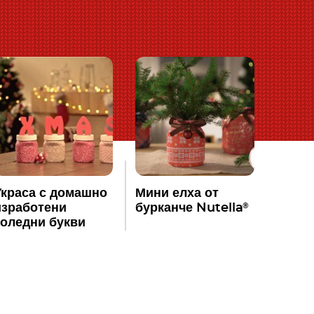
Украса с домашно
Мини елха от
®
изработени
бурканче Nutella
коледни букви