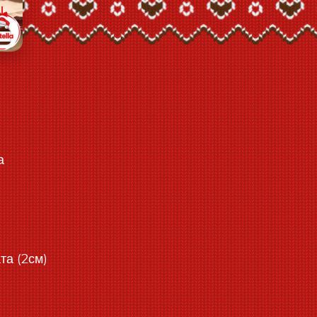
а
та (2см)