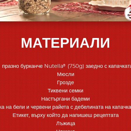
МАТЕРИАЛИ
®
1 празно бурканче Nutella
(750g) заедно с капачкат
Мюсли
Грозде
Тиквени семки
Настъргани бадеми
а на бели и червени райета с дебелината на капачка
Етикет, върху който да напишеш рецептата
Лъжица