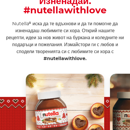
Изненадай.
#nutellawithlove
Nutella
иска да те вдъхнови и да ти помогне да
®
изненадаш любимите си хора. Открий нашите
рецепти, идеи за нов живот на буркана и коледните ни
подаръци и пожелания. Измайстори ги с любов и
сподели творенията си с любимите си хора с
#nutellawithlove.