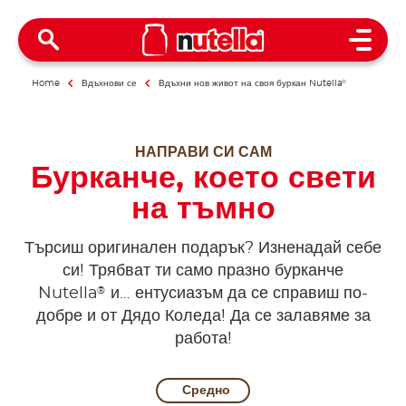
Open 
Home
Вдъхнови се
Вдъхни нов живот на своя буркан Nutella
®
НАПРАВИ СИ САМ
Бурканче, което свети
на тъмно
Търсиш оригинален подарък? Изненадай себе
си! Трябват ти само празно бурканче
®
Nutella
и… ентусиазъм да се справиш по-
добре и от Дядо Коледа! Да се залавяме за
работа!
Средно