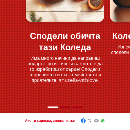
Сподели обичта
Кол
Открий повече
тази Коледа
Изпеч
сподели
Има много начини да направиш
подарък, но истински важното е да
го изработиш от сърце! Сподели
творението си със семейството и
приятелите. #nutellawithlove.
Facebook
Twitter
Email
WhatsApp
Ако ти харесва, сподели във