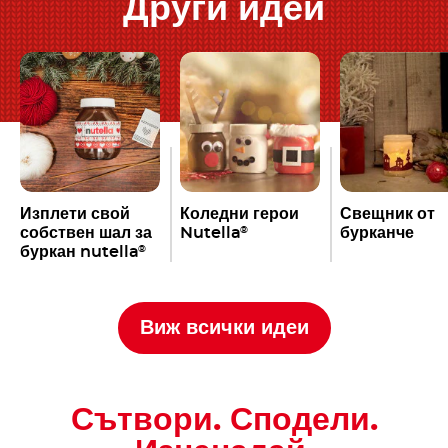
Други идеи
Изплети свой
Коледни герои
Свещник от
собствен шал за
Nutella
бурканче
®
буркан nutella
®
Виж всички идеи
Сътвори. Сподели.