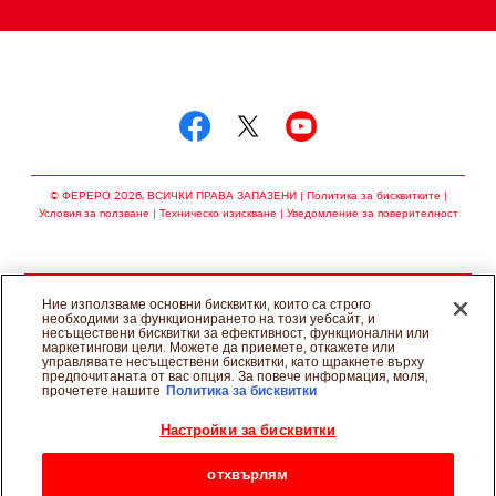
Следвай ни в
Следвай ни в facebo
Следвай ни в twit
Следвай ни в
© ФЕРЕРО 2026, ВСИЧКИ ПРАВА ЗАПАЗЕНИ
Политика за бисквитките
Условия за ползване
Техническо изискване
Уведомление за поверителност
Ние използваме основни бисквитки, които са строго
необходими за функционирането на този уебсайт, и
несъществени бисквитки за ефективност, функционални или
маркетингови цели. Можете да приемете, откажете или
управлявате несъществени бисквитки, като щракнете върху
предпочитаната от вас опция. За повече информация, моля,
прочетете нашите
Политика за бисквитки
Настройки за бисквитки
отхвърлям