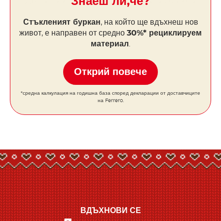
Знаеш ли,че?
Стъкленият буркан
, на който ще вдъхнеш нов
живот, е направен от средно
30%* рециклируем
материал
.
Открий повече
*средна калкулация на годишна база според декларации от доставчиците
на Ferrero.
ВДЪХНОВИ СЕ