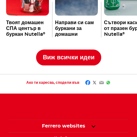
Твоят домашен
Направи си сам
Сътвори кас
СПА център в
буркани за
от празен бу
буркан Nutella
домашни
Nutella
®
®
принадлежности
Виж всички идеи
Facebook
Twitter
Email
WhatsApp
Ако ти харесва, сподели във
Ferrero websites