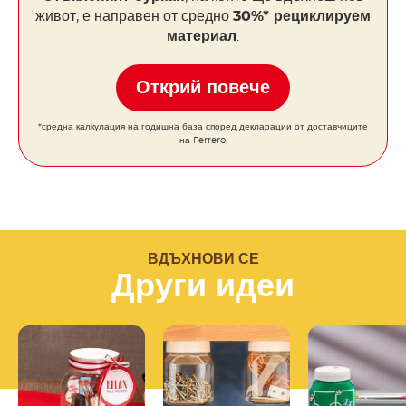
живот, е направен от средно
30%* рециклируем
материал
.
Открий повече
*средна калкулация на годишна база според декларации от доставчиците
на Ferrero.
ВДЪХНОВИ СЕ
Други идеи