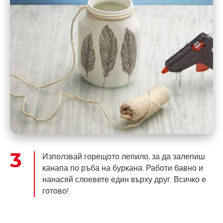
Използвай горещото лепило, за да залепиш
канапа по ръба на буркана. Работи бавно и
нанасяй слоевете един върху друг. Всичко е
готово!