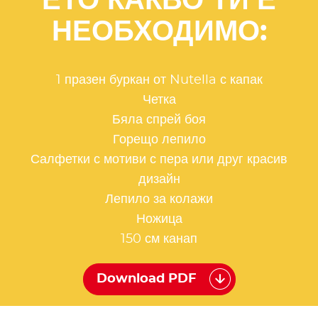
ЕТО КАКВО ТИ Е
НЕОБХОДИМО:
1 празен буркан от Nutella с капак
Четка
Бяла спрей боя
Горещо лепило
Салфетки с мотиви с пера или друг красив
дизайн
Лепило за колажи
Ножица
150 см канап
Download PDF