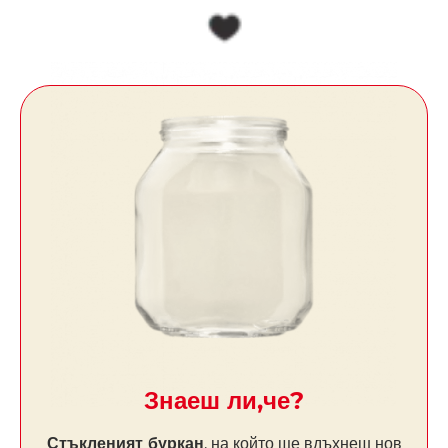
Знаеш ли,че?
Стъкленият буркан
, на който ще вдъхнеш нов