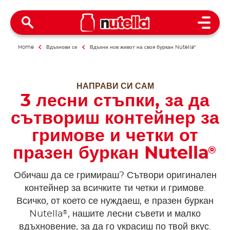
Open 
Home
Вдъхнови се
Вдъхни нов живот на своя буркан Nutella
®
НАПРАВИ СИ САМ
3 лесни стъпки, за да
сътвориш контейнер за
гримове и четки от
празен буркан Nutella
®
Обичаш да се гримираш? Сътвори оригинален
контейнер за всичките ти четки и гримове.
Всичко, от което се нуждаеш, е празен буркан
®
Nutella
, нашите лесни съвети и малко
вдъхновение, за да го украсиш по твой вкус.