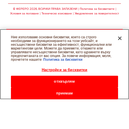
Следвай ни в facebo
Следвай ни в twit
Следвай ни в
© ФЕРЕРО 2026, ВСИЧКИ ПРАВА ЗАПАЗЕНИ
Политика за бисквитките
Условия за ползване
Техническо изискване
Уведомление за поверителност
Ние използваме основни бисквитки, които са строго
необходими за функционирането на този уебсайт, и
несъществени бисквитки за ефективност, функционални или
маркетингови цели. Можете да приемете, откажете или
управлявате несъществени бисквитки, като щракнете върху
предпочитаната от вас опция. За повече информация, моля,
прочетете нашите
Политика за бисквитки
Настройки за бисквитки
отхвърлям
приемам