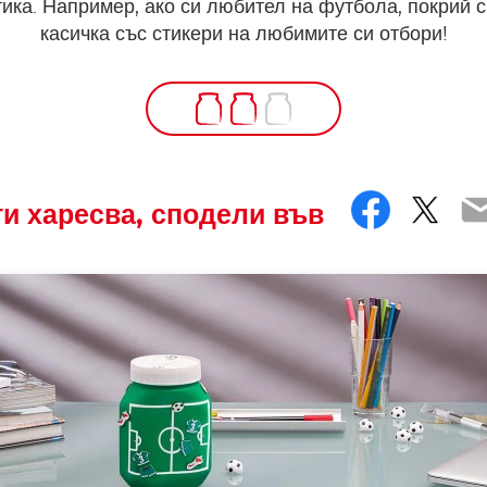
ика. Например, ако си любител на футбола, покрий 
касичка със стикери на любимите си отбори!
Faceb
Twit
E
ти харесва, сподели във