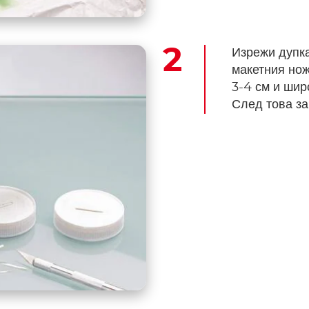
Изрежи дупка
макетния нож
3-4 см и шир
След това за