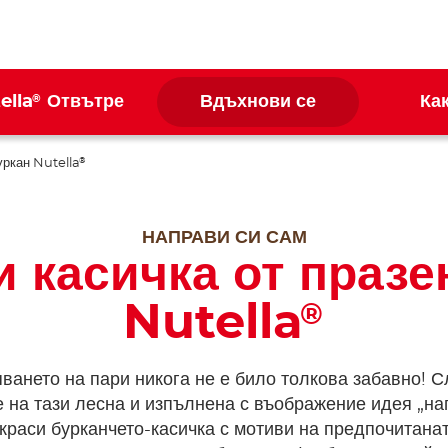
®
ella
Отвътре
Вдъхнови се
Ка
уркан Nutella
®
НАПРАВИ СИ САМ
 касичка от празе
Nutella
®
ването на пари никога не е било толкова забавно! 
е на тази лесна и изпълнена с въображение идея „на
украси бурканчето-касичка с мотиви на предпочитанат