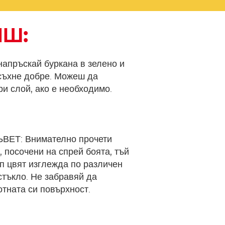
ИШ:
апръскай буркана в зелено и
съхне добре. Можеш да
и слой, ако е необходимо.
ЕТ: Внимателно прочети
, посочени на спрей боята, тъй
ип цвят изглежда по различен
стъкло. Не забравяй да
тната си повърхност.