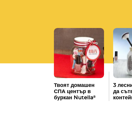
Твоят домашен
3 лесни
СПА център в
да сът
®
буркан Nutella
контей
гримов
празен
Nutell