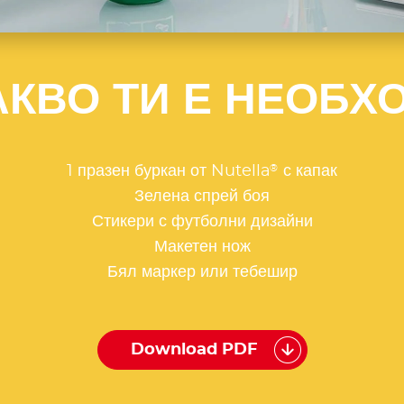
АКВО ТИ Е НЕОБХ
®
1 празен буркан от Nutella
с капак
Зелена спрей боя
Стикери с футболни дизайни
Макетен нож
Бял маркер или тебешир
Download PDF