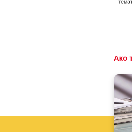
темат
Ако 