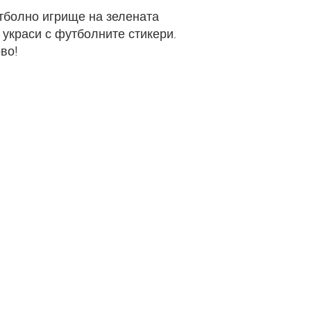
тболно игрище на зелената
 украси с футболните стикери.
во!