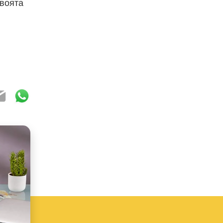
своята
ook
ter
mail
WhatsApp