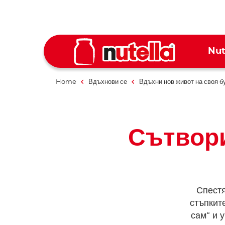
Nut
Home
Вдъхнови се
Вдъхни нов живот на своя б
Сътвори
Спестя
стъпкит
сам“ и 