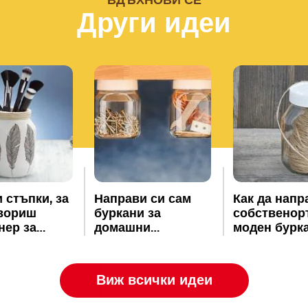
ВДЪХНОВИ СЕ
Други идеи
 стъпки, за
Направи си сам
Как да нап
вориш
буркани за
собственор
нер за
домашни
моден буркан
е и четки от
принадлежности
празен бурк
®
 буркан
Nutella
®
a
Виж всички идеи