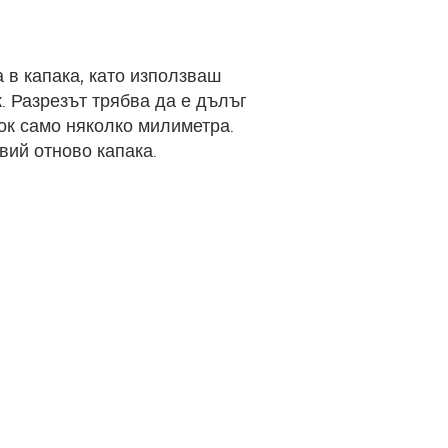
 в капака, като използваш
. Разрезът трябва да е дълъг
ок само няколко милиметра.
вий отново капака.