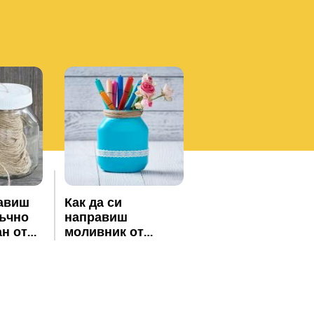
равиш
Как да си
ъчно
направиш
 от
моливник от
ан
празен буркан
®
Nutella