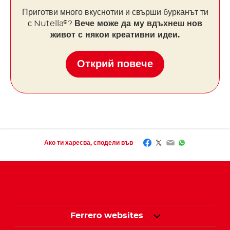
Приготви много
вкуснотии
и свърши бурканът ти
с Nutella
?
Вече може да му вдъхнеш нов
®
живот с някои креативни идеи.
Открий повече
Facebook
Twitter
Email
WhatsApp
Ако ти харесва, сподели във
Ferrero websites