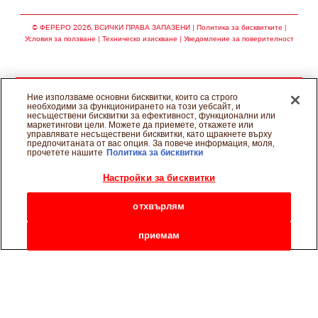
Следвай ни в facebo
Следвай ни в twit
Следвай ни в
© ФЕРЕРО 2026, ВСИЧКИ ПРАВА ЗАПАЗЕНИ
Политика за бисквитките
Условия за ползване
Техническо изискване
Уведомление за поверителност
Ние използваме основни бисквитки, които са строго
необходими за функционирането на този уебсайт, и
несъществени бисквитки за ефективност, функционални или
маркетингови цели. Можете да приемете, откажете или
управлявате несъществени бисквитки, като щракнете върху
предпочитаната от вас опция. За повече информация, моля,
прочетете нашите
Политика за бисквитки
Настройки за бисквитки
отхвърлям
приемам