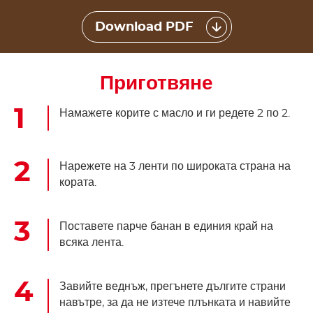
Download PDF
Приготвяне
Намажете корите с масло и ги редете 2 по 2.
Нарежете на 3 ленти по широката страна на
кората.
Поставете парче банан в единия край на
всяка лента.
Завийте веднъж, прегънете дългите страни
навътре, за да не изтече плънката и навийте