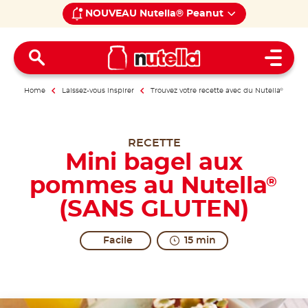
NOUVEAU Nutella® Peanut
Open 
Home
Laissez-vous inspirer
Trouvez votre recette avec du Nutella
®
RECETTE
Mini bagel aux
pommes au Nutella
®
(SANS GLUTEN)
Facile
15 min