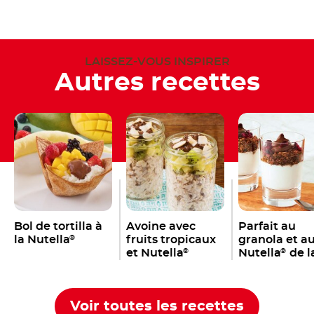
LAISSEZ-VOUS INSPIRER
Autres recettes
Bol de tortilla à
Avoine avec
Parfait au
la Nutella
fruits tropicaux
granola et a
®
et Nutella
Nutella
de l
®
®
côte ouest
Voir toutes les recettes