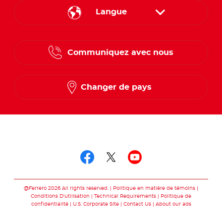
Langue
English
Communiquez avec nous
French
Changer de pays
Suivez-nous sur
Suivez-nous sur fac
Suivez-nous sur t
Suivez-nous 
@Ferrero 2026 All rights reserved.
Politique en matière de témoins
Conditions D'utilisation
Technical Requirements
Politique de
confidentialité
U.S. Corporate Site
Contact Us
About our ads