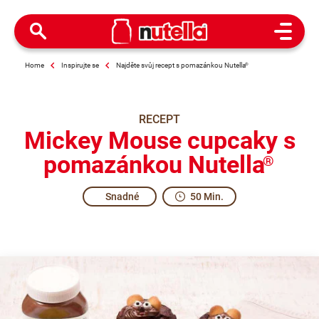
Open M
Home
Inspirujte se
Najděte svůj recept s pomazánkou Nutella
®
RECEPT
Mickey Mouse cupcaky s
pomazánkou Nutella
®
Snadné
50 Min.