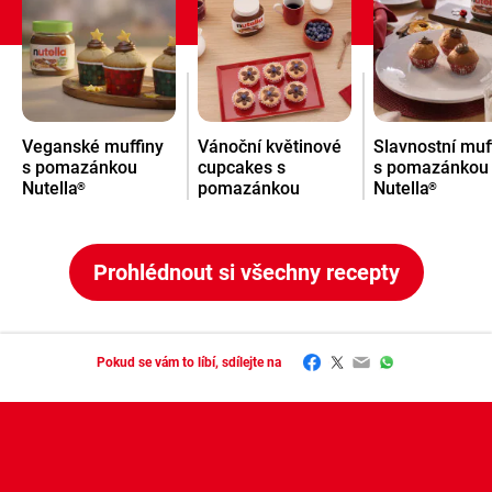
Veganské muffiny
Vánoční květinové
Slavnostní muf
s pomazánkou
cupcakes s
s pomazánkou
Nutella
pomazánkou
Nutella
®
®
Nutella
®
Prohlédnout si všechny recepty
Facebook
Twitter
Email
WhatsApp
Pokud se vám to líbí, sdílejte na