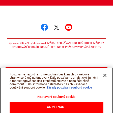
Sledujte nás
Sledujte nás facebook
Sledujte nás twitter
Sledujte nás y
@Ferrero 2026 All rights reserved.
ZÁSADY POUŽÍVÁNÍ SOUBORŮ COOKIE
ZÁSADY
ZPRACOVÁNÍ OSOBNÍCH ÚDAJŮ
TECHNICKÉ POŽADAVKY
PRÁVNÍ ASPEKTY
Používáme nezbytně nutné cookies bez kterých by webové
stránky správně nefungovaly. Dále používáme analytické, funkční
a marketingové cookies, které můžete zcela nebo částečně
odmítnout. Další informace naleznete v našich Zásadách
používání souborů cookie
Zásady používání souborů cookie
Nastavení souborů cookie
ODMÍTNOUT