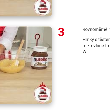
Rovnoměrně na
Hrnky s těstem
mikrovlnné tr
W.