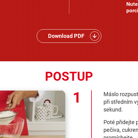
Nute
porci
Download PDF
POSTUP
Máslo rozpusť
při středním 
sekund.
Poté přidejte
pečiva, cukre
promíchejte.