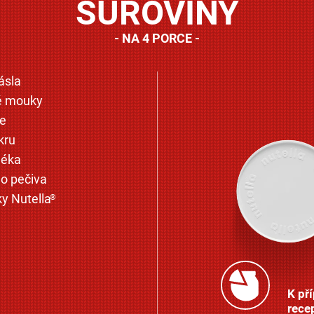
SUROVINY
NA 4 PORCE
ásla
é mouky
ce
kru
léka
do pečiva
y Nutella
®
K př
rece