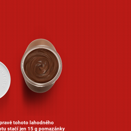
ípravě tohoto lahodného
ptu stačí jen 15 g pomazánky