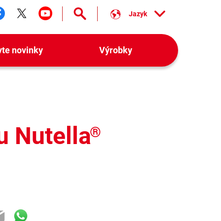
Jazyk
ledujte nás facebook
Sledujte nás twitter
Sledujte nás youtube
vte novinky
Výrobky
 Nutella
®
ok
ter
mail
WhatsApp