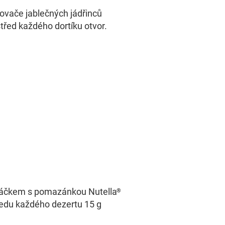
ovače jablečných jádřinců
třed každého dortíku otvor.
áčkem s pomazánkou Nutella
®
ředu každého dezertu 15 g