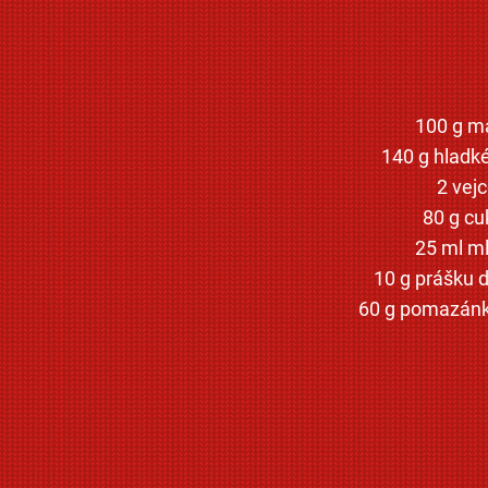
100 g m
140 g hladk
2 vej
80 g cu
25 ml m
10 g prášku 
60 g pomazánk