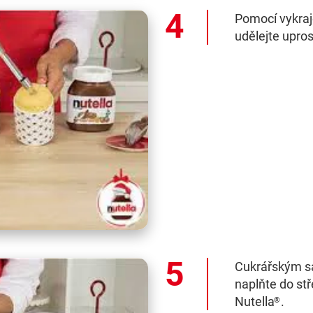
Pomocí vykraj
udělejte upros
Cukrářským s
naplňte do st
Nutella
.
®