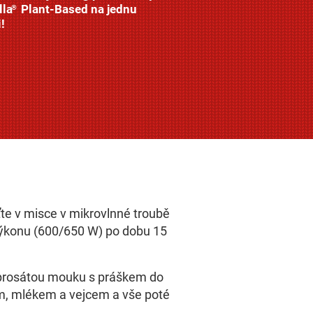
lla
Plant-Based na jednu
®
!
te v misce v mikrovlnné troubě
výkonu (600/650 W) po dobu 15
 prosátou mouku s práškem do
m, mlékem a vejcem a vše poté