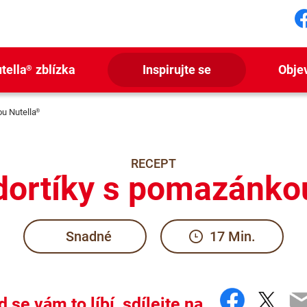
S
tella
zblízka
Inspirujte se
Obje
®
u Nutella
®
RECEPT
dortíky s pomazánkou
Snadné
17 Min.
Facebo
Twit
E
 se vám to líbí, sdílejte na