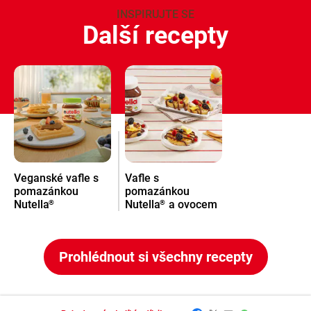
INSPIRUJTE SE
Další recepty
Veganské vafle s
Vafle s
pomazánkou
pomazánkou
Nutella
Nutella
a ovocem
®
®
Prohlédnout si všechny recepty