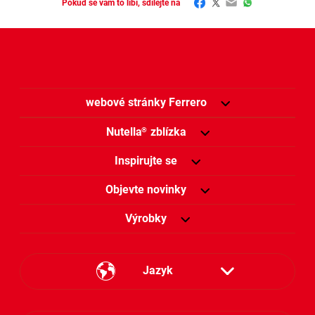
Facebook
Twitter
Email
WhatsApp
Pokud se vám to líbí, sdílejte na
webové stránky Ferrero
Nutella
zblízka
®
Inspirujte se
Objevte novinky
Výrobky
Jazyk
Česky