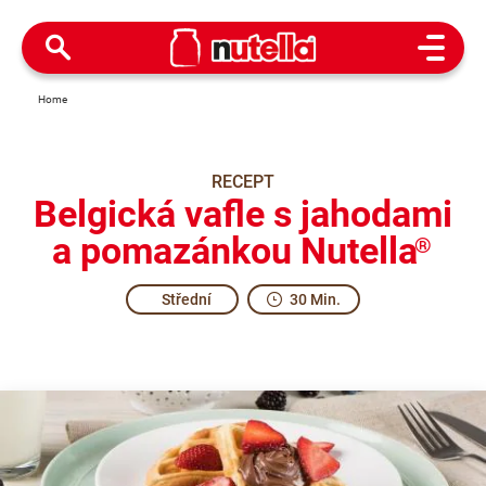
Open M
Home
RECEPT
Belgická vafle s jahodami
a pomazánkou Nutella
®
Střední
30 Min.