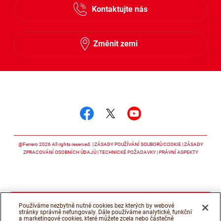
Kontaktujte nás
Slovensky
Změnit zemi
Sledujte nás
Sledujte nás facebook
Sledujte nás twitter
Sledujte nás y
@Ferrero 2026 All rights reserved.
ZÁSADY POUŽÍVÁNÍ SOUBORŮ COOKIE
ZÁSADY
ZPRACOVÁNÍ OSOBNÍCH ÚDAJŮ
TECHNICKÉ POŽADAVKY
PRÁVNÍ ASPEKTY
Používáme nezbytně nutné cookies bez kterých by webové
stránky správně nefungovaly. Dále používáme analytické, funkční
a marketingové cookies, které můžete zcela nebo částečně