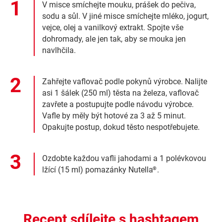
V misce smíchejte mouku, prášek do pečiva,
sodu a sůl. V jiné misce smíchejte mléko, jogurt,
vejce, olej a vanilkový extrakt. Spojte vše
dohromady, ale jen tak, aby se mouka jen
navlhčila.
Zahřejte vaflovač podle pokynů výrobce. Nalijte
asi 1 šálek (250 ml) těsta na železa, vaflovač
zavřete a postupujte podle návodu výrobce.
Vafle by měly být hotové za 3 až 5 minut.
Opakujte postup, dokud těsto nespotřebujete.
Ozdobte každou vafli jahodami a 1 polévkovou
lžící (15 ml) pomazánky Nutella
.
®
Recept sdílejte s hashtagem