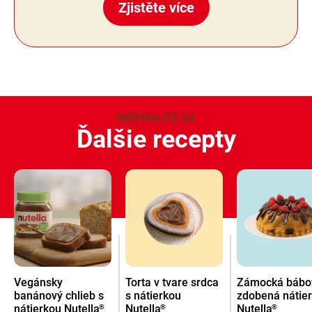
Zjistěte více
INŠPIRUJTE SA
Ďalšie recepty
Vegánsky
Torta v tvare srdca
Zámocká bábo
banánový chlieb s
s nátierkou
zdobená nátie
nátierkou Nutella
Nutella
Nutella
®
®
®