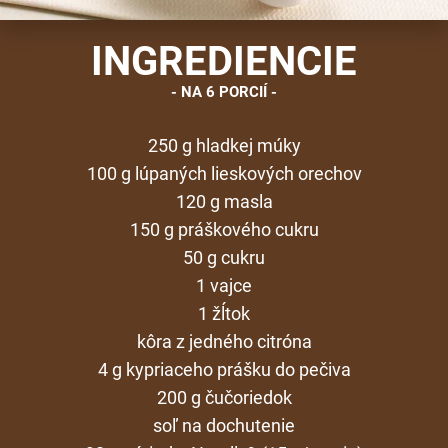
INGREDIENCIE
NA 6 PORCIÍ
250 g hladkej múky
100 g lúpaných lieskových orechov
120 g masla
150 g práškového cukru
50 g cukru
1 vajce
1 žĺtok
kôra z jedného citróna
4 g kypriaceho prášku do pečiva
200 g čučoriedok
soľ na dochutenie