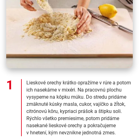
Lieskové orechy krátko opražíme v rúre a potom
ich nasekáme v mixéri. Na pracovnú plochu
vysypeme na kôpku múku. Do stredu pridáme
zmäknuté kúsky masla, cukor, vajíčko a žĺtok,
citrónovú kôru, kypriaci prášok a štipku soli.
Rýchlo všetko premiesime, potom pridáme
nasekané lieskové orechy a pokračujeme
v hnetení, kým nevznikne jednotná zmes.