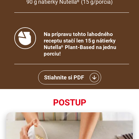
90 g nátierky Nutella
(15 g/porcia)
®
Na prípravu tohto lahodného
receptu stačí len 15 g nátierky
Nutella
Plant-Based na jednu
®
porciu!
Stiahnite si PDF
POSTUP