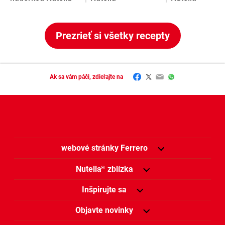
Prezrieť si všetky recepty
Facebook
Twitter
Email
WhatsApp
Ak sa vám páči, zdieľajte na
webové stránky Ferrero
Nutella
zblízka
®
Inšpirujte sa
Objavte novinky