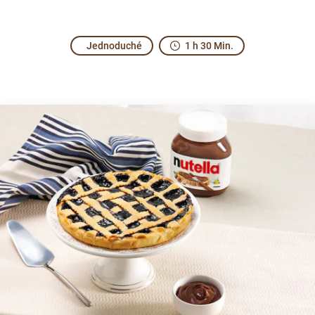
Jednoduché
1 h 30 Min.
A slice of excitement for everyone.
When you make this Tart with Nutella
and Blueberries, th
®