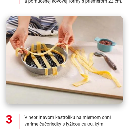
a pomúčenej kovovej formy s priemerom 22 cm.
V nepriľnavom kastróliku na miernom ohni
varíme čučoriedky s lyžicou cukru, kým