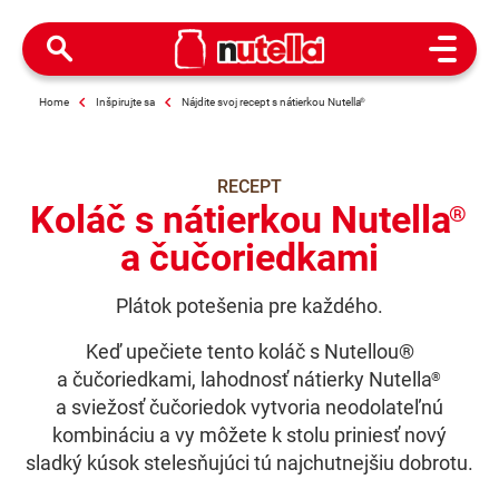
Open M
Home
Inšpirujte sa
Nájdite svoj recept s nátierkou Nutella
®
RECEPT
Koláč s nátierkou Nutella
®
a čučoriedkami
Plátok potešenia pre každého.
Keď upečiete tento koláč s Nutellou®
a čučoriedkami, lahodnosť nátierky Nutella
®
a sviežosť čučoriedok vytvoria neodolateľnú
kombináciu a vy môžete k stolu priniesť nový
sladký kúsok stelesňujúci tú najchutnejšiu dobrotu.