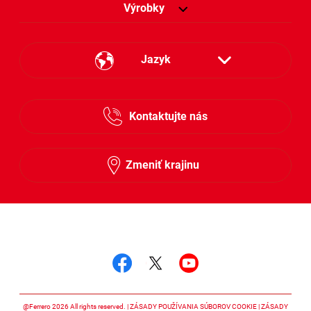
Výrobky
Jazyk
Česky
Kontaktujte nás
Slovensky
Zmeniť krajinu
Sledujte nás
Sledujte nás facebook
Sledujte nás twitter
Sledujte nás y
@Ferrero 2026 All rights reserved.
ZÁSADY POUŽÍVANIA SÚBOROV COOKIE
ZÁSADY