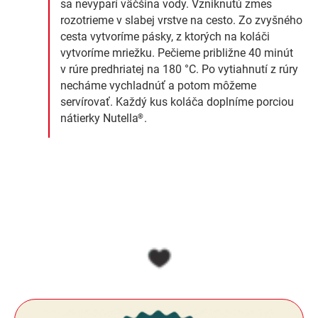
sa nevyparí väčšina vody. Vzniknutú zmes
rozotrieme v slabej vrstve na cesto. Zo zvyšného
cesta vytvoríme pásky, z ktorých na koláči
vytvoríme mriežku. Pečieme približne 40 minút
v rúre predhriatej na 180 °C. Po vytiahnutí z rúry
necháme vychladnúť a potom môžeme
servírovať. Každý kus koláča doplníme porciou
nátierky Nutella
.
®