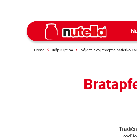
Nu
Home
Inšpirujte sa
Nájdite svoj recept s nátierkou N
Bratapfe
Tradičn
keď je