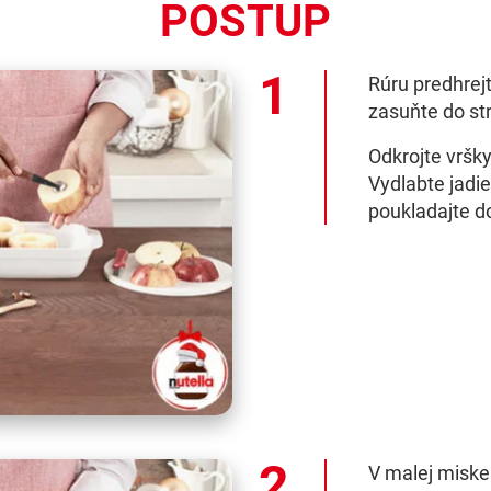
POSTUP
Rúru predhrejt
zasuňte do str
Odkrojte vršky
Vydlabte jadie
poukladajte d
V malej miske