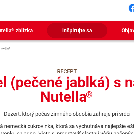
S
tella
zblízka
Inšpirujte sa
Obja
®
utella
®
RECEPT
l (pečené jablká) s 
Nutella
®
Dezert, ktorý počas zimného obdobia zahreje pri srdci
á nemecká cukrovinka, ktorá sa vychutnáva najlepšie ešt
 vonku chladno. Viete si predstaviť slastnú vôňu pečenýc