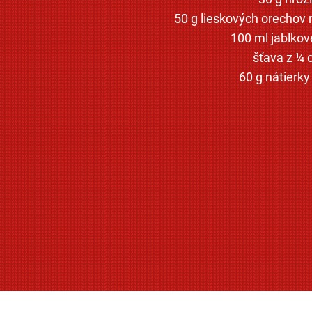
50 g lieskových orechov
100 ml jablko
šťava z ¼ 
60 g nátierky