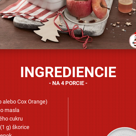
INGREDIENCIE
NA 4 PORCIE
p alebo Cox Orange)
o masla
vého cukru
(1 g) škorice
ienok