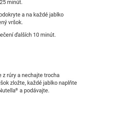
 25 minút.
dokryte a na každé jablko
ený vršok.
ečení ďalších 10 minút.
 z rúry a nechajte trocha
šok zložte, každé jablko naplňte
Nutella
a podávajte.
®