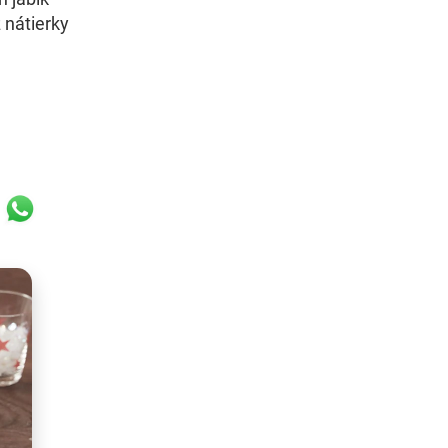
 nátierky
k
r
ail
WhatsApp