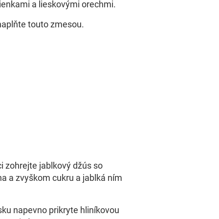
zienkami a lieskovými orechmi.
naplňte touto zmesou.
i zohrejte jablkový džús so
óna a zvyškom cukru a jablká ním
ku napevno prikryte hliníkovou