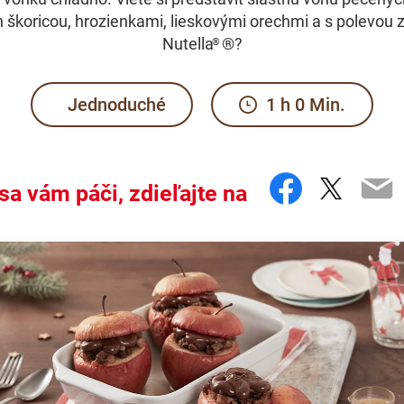
 škoricou, hrozienkami, lieskovými orechmi a s polevou z
Nutella
®?
®
Jednoduché
1 h 0 Min.
Faceboo
Twitte
Em
sa vám páči, zdieľajte na