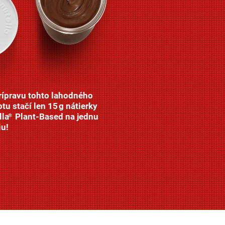
rípravu tohto lahodného
tu stačí len 15 g nátierky
lla
Plant-Based na jednu
®
iu!