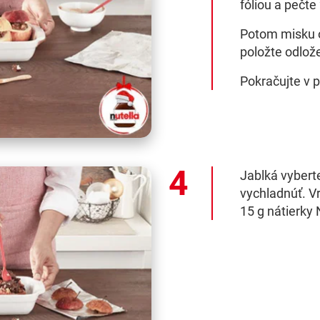
fóliou a pečte
Potom misku o
položte odlož
Pokračujte v p
Jablká vyberte
vychladnúť. Vr
15 g nátierky 