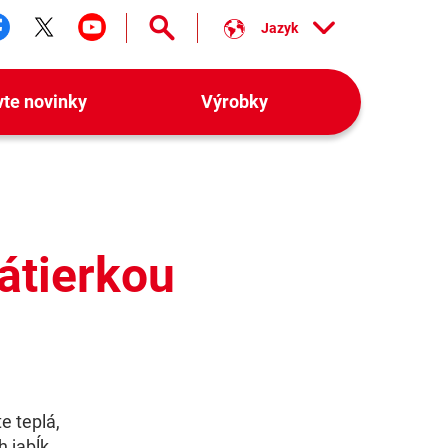
Jazyk
ledujte nás facebook
Sledujte nás twitter
Sledujte nás youtube
vte novinky
Výrobky
nátierkou
e teplá,
h jabĺk