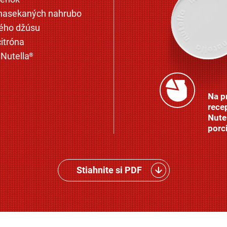
 nasekaných nahrubo
vého džúsu
citróna
 Nutella
®
Na p
recep
Nute
porc
Stiahnite si PDF