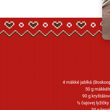
4 mäkké jablká (Boskoo
50 g mäkkéh
90 g kryštálo
½ čajovej lyžičky 
30 g hroz