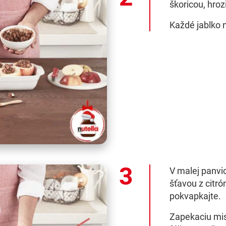
škoricou, hro
Každé jablko 
V malej panvic
šťavou z citr
pokvapkajte.
Zapekaciu mis