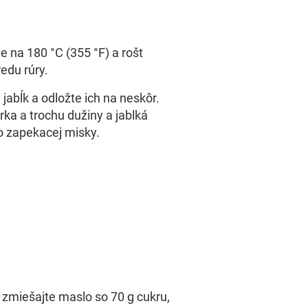
e na 180 °C (355 °F) a rošt
edu rúry.
 jabĺk a odložte ich na neskôr.
rka a trochu dužiny a jablká
o zapekacej misky.
 zmiešajte maslo so 70 g cukru,