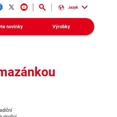
Jazyk
ledujte nás facebook
Sledujte nás twitter
Sledujte nás youtube
vte novinky
Výrobky
pomazánkou
adiční
 skořicí,