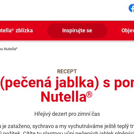
S
tella
zblízka
Inspirujte se
Obje
®
u Nutella
®
RECEPT
 (pečená jablka) s 
Nutella
®
Hřejivý dezert pro zimní čas
 je zataženo, sychravo a my vychutnáváme ještě teplý tr
požitek. Cítíte tu slastnou vůni pečených jablek plněných