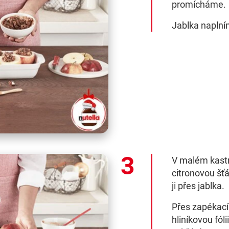
promícháme.
Jablka naplní
V malém kastr
citronovou šť
ji přes jablka.
Přes zapékac
hliníkovou fól