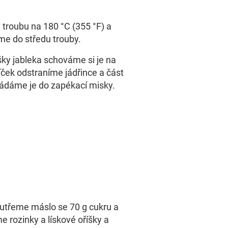
troubu na 180 °C (355 °F) a
me do středu trouby.
ky jableka schováme si je na
líček odstraníme jádřince a část
ládáme je do zapékací misky.
utřeme máslo se 70 g cukru a
me rozinky a lískové oříšky a