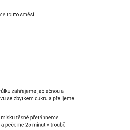
me touto směsí.
ůlku zahřejeme jablečnou a
ávu se zbytkem cukru a přelijeme
í misku těsně přetáhneme
ii a pečeme 25 minut v troubě