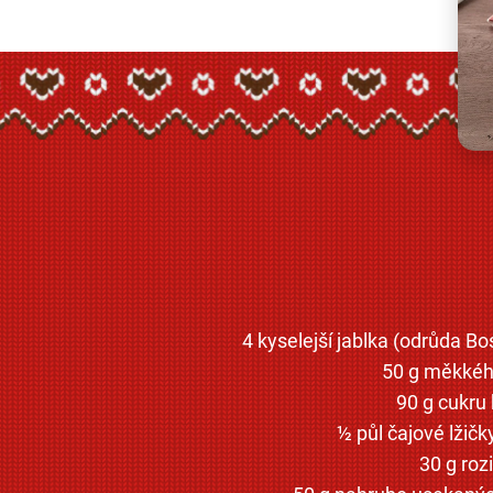
4 kyselejší jablka (odrůda 
50 g měkkéh
90 g cukru 
½ půl čajové lžičky
30 g roz