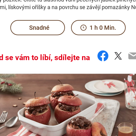
mi, lískovými oříšky a na povrchu se závějí pomazánky N
Snadné
1 h 0 Min.
Facebo
Twit
E
 se vám to líbí, sdílejte na