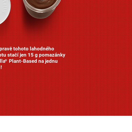
ípravě tohoto lahodného
ptu stačí jen 15 g pomazánky
lla
Plant-Based na jednu
®
!