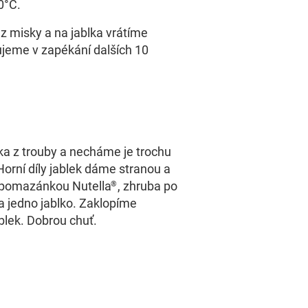
0°C.
z misky a na jablka vrátíme
ujeme v zapékání dalších 10
a z trouby a necháme je trochu
orní díly jablek dáme stranou a
 pomazánkou Nutella
, zhruba po
®
 jedno jablko. Zaklopíme
ablek. Dobrou chuť.