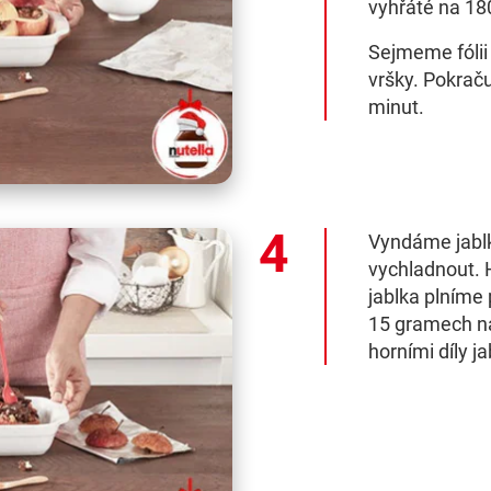
vyhřáté na 18
Sejmeme fólii 
vršky. Pokrač
minut.
Vyndáme jablk
vychladnout. H
jablka plníme
15 gramech na
horními díly j