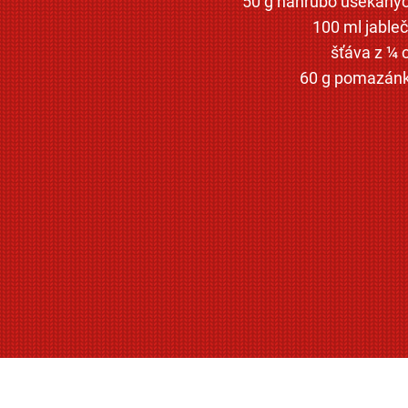
50 g nahrubo usekanýc
100 ml jable
šťáva z ¼ 
60 g pomazánk