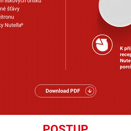
h lískových oříšků
čné šťávy
citronu
y Nutella
®
K př
rece
Nute
porci
Download PDF
POSTUP