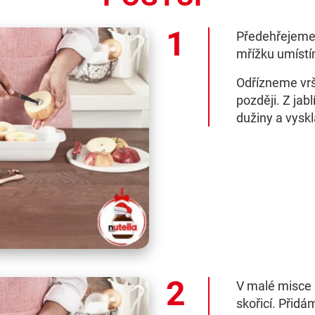
Předehřejeme 
mřížku umístí
Odřízneme vrš
později. Z jab
dužiny a vysk
V malé misce 
skořicí. Přidá