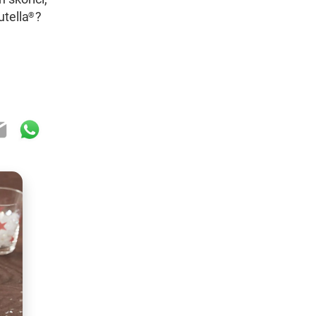
utella
?
®
ok
ter
mail
WhatsApp