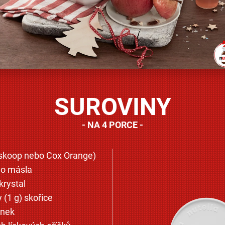
SUROVINY
NA 4 PORCE
Boskoop nebo Cox Orange)
o másla
krystal
 (1 g) skořice
inek