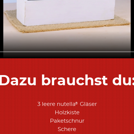
Dazu brauchst du
®
3 leere nutella
Gläser
Holzkiste
Paketschnur
Schere