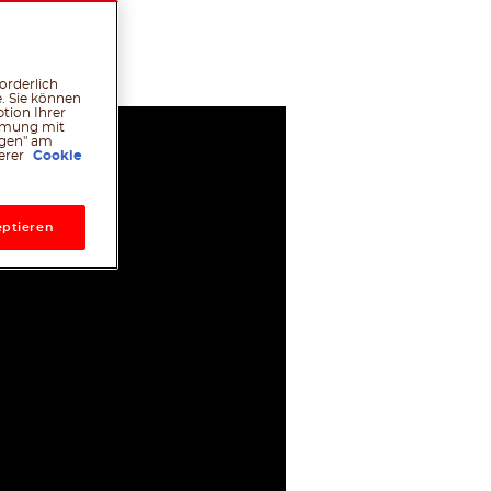
l
hatsApp
Pinterest
orderlich
. Sie können
tion Ihrer
immung mit
ngen" am
serer
Cookie
ptieren