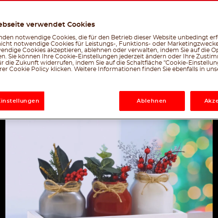
Facebook
Twitter
Emai
W
le, was dir gefällt
ebseite verwendet Cookies
den notwendige Cookies, die für den Betrieb dieser Website unbedingt erf
nicht notwendige Cookies für Leistungs-, Funktions- oder Marketingzwecke
endige Cookies akzeptieren, ablehnen oder verwalten, indem Sie auf die Op
en. Sie können Ihre Cookie-Einstellungen jederzeit ändern oder Ihre Zust
r die Zukunft widerrufen, indem Sie auf die Schaltfläche "Cookie-Einstellu
er Cookie Policy klicken. Weitere Informationen finden Sie ebenfalls in un
Einstellungen
Ablehnen
Akze