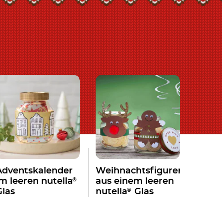
Adventskalender
Weihnachtsfiguren
®
im leeren nutella
aus einem leeren
®
Glas
nutella
Glas