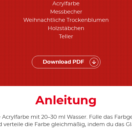
Acrylfarbe
Messbecher
Weihnachtliche Trockenblumen
Holzstäbchen
Teller
Download PDF
Anleitung
Acrylfarbe mit 20–30 ml Wasser. Fülle das Farbg
 verteile die Farbe gleichmäßig, indem du das G