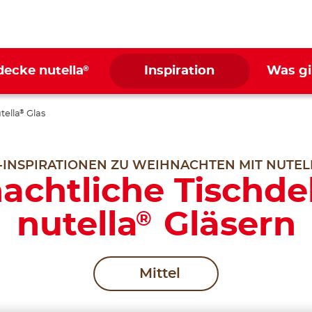
®
decke nutella
Inspiration
Was gi
tella
Glas
®
-INSPIRATIONEN ZU WEIHNACHTEN MIT NUTE
achtliche Tischde
nutella
Gläsern
®
Mittel