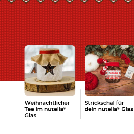
Weihnachtlicher
Strickschal für
®
®
Tee im nutella
dein nutella
Glas
Glas