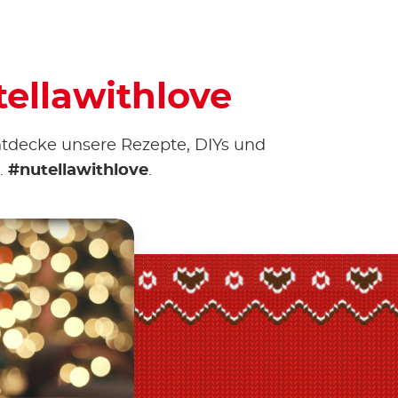
tellawithlove
ntdecke unsere Rezepte, DIYs und
.
#nutellawithlove
.