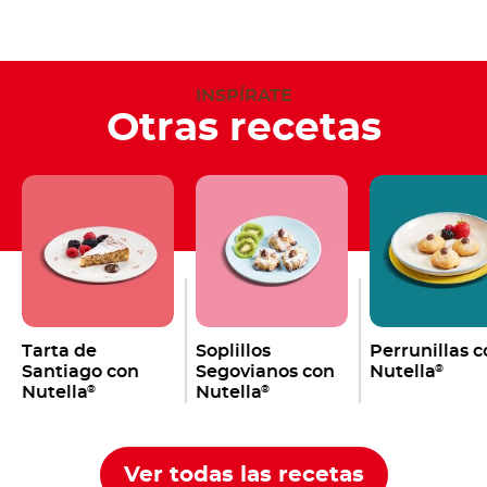
INSPÍRATE
Otras recetas
Tarta de
Soplillos
Perrunillas 
Santiago con
Segovianos con
Nutella
®
Nutella
Nutella
®
®
Ver todas las recetas