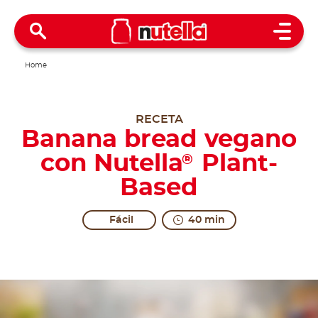
Open 
Home
RECETA
Banana bread vegano
con Nutella
Plant-
®
Based
Fácil
40 min