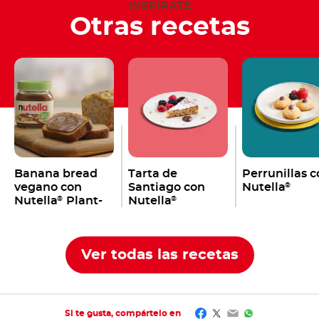
INSPÍRATE
Otras recetas
Banana bread
Tarta de
Perrunillas 
vegano con
Santiago con
Nutella
®
Nutella
Plant-
Nutella
®
®
Based
Ver todas las recetas
Facebook
Twitter
Email
WhatsApp
Si te gusta, compártelo en