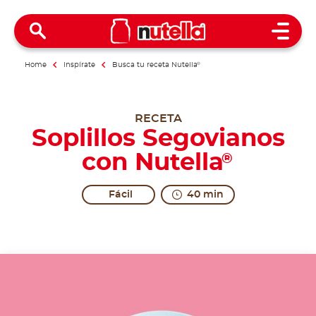
Open 
Home
Inspírate
Busca tu receta Nutella
®
RECETA
Soplillos Segovianos
con Nutella
®
Fácil
40 min