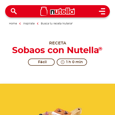
Open 
Home
Inspírate
Busca tu receta Nutella
®
RECETA
Sobaos con Nutella
®
Fácil
1 h 0 min