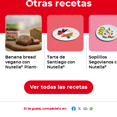
Otras recetas
Banana bread
Tarta de
Soplillos
vegano con
Santiago con
Segovianos 
Nutella
Plant-
Nutella
Nutella
®
®
®
Based
Ver todas las recetas
Facebook
Twitter
Email
WhatsApp
Si te gusta, compártelo en