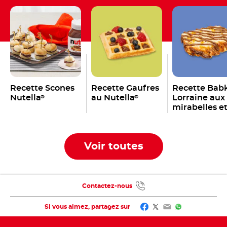
Recette Scones
Recette Gaufres
Recette Bab
Nutella
au Nutella
Lorraine aux
®
®
mirabelles e
Nutella
®
Voir toutes
Contactez-nous
Facebook
Twitter
Email
WhatsApp
Si vous aimez, partagez sur