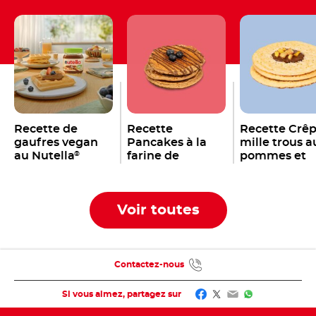
Recette de
Recette
Recette Crê
gaufres vegan
Pancakes à la
mille trous a
au Nutella
farine de
pommes et
®
châtaigne et au
Nutella
®
Nutella
®
Voir toutes
Contactez-nous
Facebook
Twitter
Email
WhatsApp
Si vous aimez, partagez sur