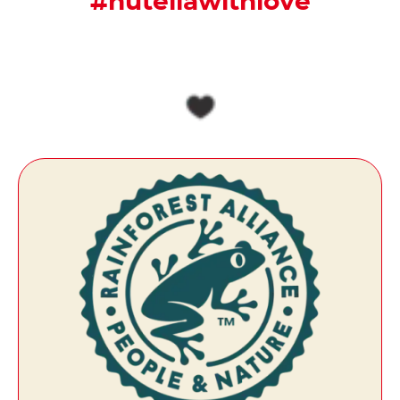
#nutellawithlove