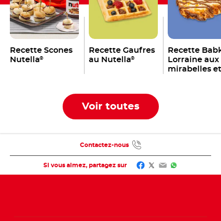
Recette Scones
Recette Gaufres
Recette Bab
Nutella
au Nutella
Lorraine aux
®
®
mirabelles e
Nutella
®
Voir toutes
Contactez-nous
Facebook
Twitter
Email
WhatsApp
Si vous aimez, partagez sur