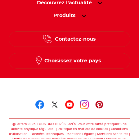
Découvrez l'actualité
Produits
Contactez-nous
Choisissez votre pays
Suivez-nous sur
Suivez-nous sur facebo
Suivez-nous sur twit
Suivez-nous sur
Suivez-nous 
Suivez-nou
@Ferrero 2026. TOUS DROITS RÉSERVÉS. Pour votre santé pratiquez une
activité physique régulière.
Politique en matière de cookies
Conditions
d'utilisation
Données Techniques
Mentions Légales
Mentions sanitaires
Charte de protection des données personnelles
Sitemap
Accessibilité :