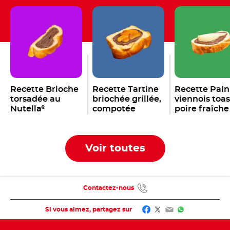
Recette Brioche
Recette Tartine
Recette Pain
torsadée au
briochée grillée,
viennois toas
Nutella
compotée
poire fraîche
®
d’abricots du
Nutella
®
Roussillon et
Nutella
®
Voir toutes
Contactez-nous
Facebook
Twitter
Email
WhatsApp
Si vous aimez, partagez sur