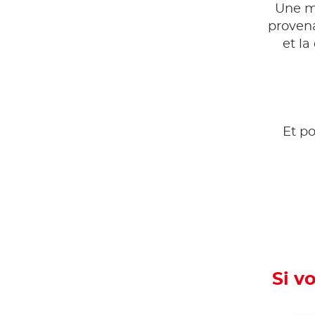
Une m
provena
et la
Et po
Si v