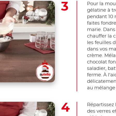
Pour la mous
gélatine à t
pendant 10 
faites fondr
marie. Dans 
chauffer la 
les feuilles 
dans vos mai
crème. Mélan
chocolat fon
saladier, ba
ferme. À l'a
délicatemen
au mélange
Répartissez
des verres e