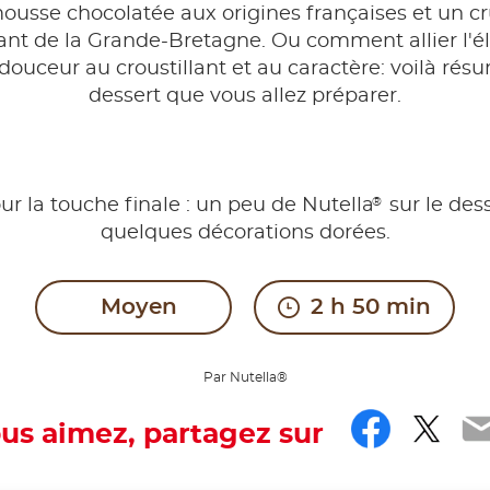
ousse chocolatée aux origines françaises et un c
nt de la Grande-Bretagne. Ou comment allier l'
 douceur au croustillant et au caractère: voilà rés
dessert que vous allez préparer.
®
ur la touche finale : un peu de Nutella
sur le des
quelques décorations dorées.
Moyen
2 h 50 min
Par Nutella®
Faceb
Twit
E
ous aimez, partagez sur