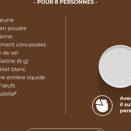
POUR 8 PERSONNES
eurre
 en poudre
arine
nement concassées
 de sel
latine (6 g)
olat blanc
e entière liquide
d'œufs
®
utella
Avec
il s
pers