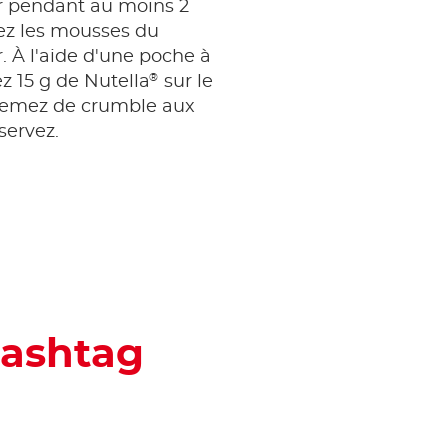
ur pendant au moins 2
ez les mousses du
r. À l'aide d'une poche à
®
ez 15 g de Nutella
sur le
semez de crumble aux
 servez.
hashtag