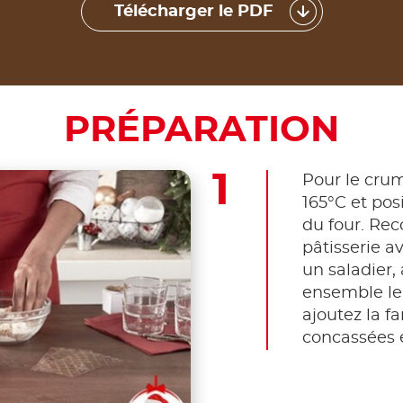
Télécharger le PDF
PRÉPARATION
Pour le crum
165°C et pos
du four. Re
pâtisserie a
un saladier,
ensemble le 
ajoutez la fa
concassées et