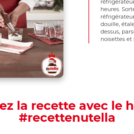
réfrigérate
heures. Sort
réfrigérateu
douille, étal
dessus, par
noisettes et
ez la recette avec le 
#recettenutella