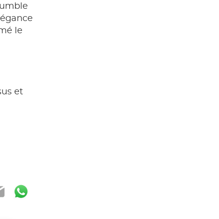
rumble
élégance
umé le
sus et
ook
ter
mail
WhatsApp