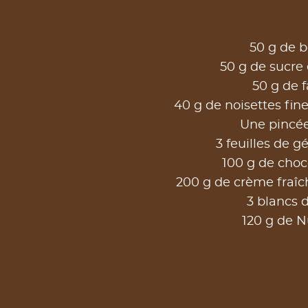
50 g de b
50 g de sucre
50 g de f
40 g de noisettes fi
Une pincée
3 feuilles de gé
100 g de choc
200 g de crème fraîch
3 blancs 
120 g de N