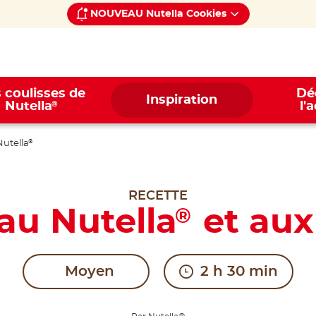
NOUVEAU Nutella Cookies
 coulisses de
Dé
Inspiration
®
Nutella
l'
Nutella
®
RECETTE
au Nutella
et aux
®
Moyen
2 h 30 min