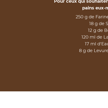
Pour ceux qui souhaitent
pains eux-
250 g de Fari
18 g de 
12 g de B
120 ml de La
17 ml d'Ea
8 g de Levure