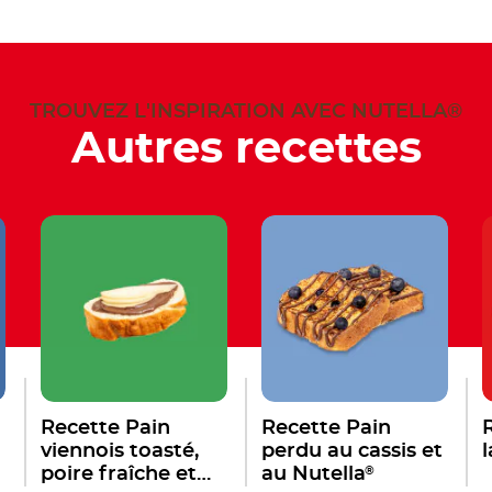
TROUVEZ L'INSPIRATION AVEC NUTELLA®
Autres recettes
Recette Pain
Recette Pain
viennois toasté,
perdu au cassis et
l
®
poire fraîche et
au Nutella