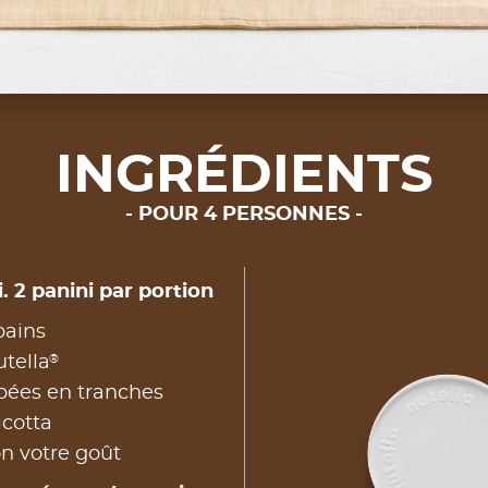
INGRÉDIENTS
POUR 4 PERSONNES
. 2 panini par portion
pains
®
tella
pées en tranches
icotta
on votre goût