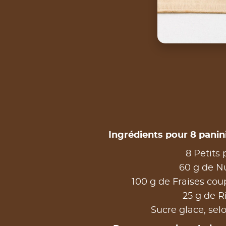
Ingrédients pour 8 panini
8 Petits 
60 g de Nu
100 g de Fraises cou
25 g de R
Sucre glace, sel