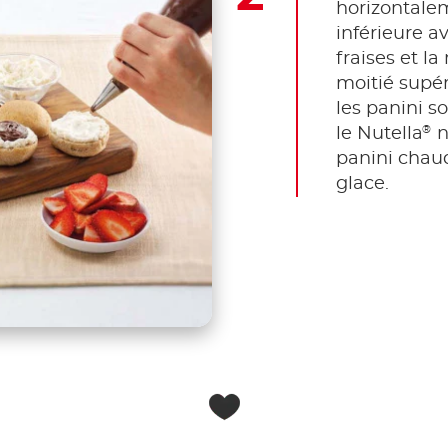
horizontalem
inférieure a
fraises et la
moitié supér
les panini so
®
le Nutella
n
panini chau
glace.