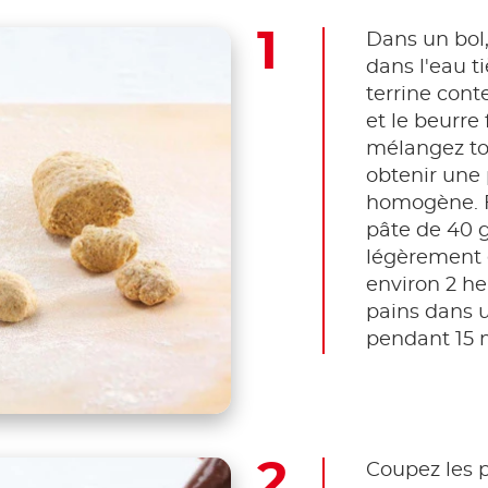
Dans un bol,
dans l'eau t
terrine conte
et le beurre 
mélangez tou
obtenir une 
homogène. F
pâte de 40 g
légèrement e
environ 2 heu
pains dans u
pendant 15 
Coupez les p