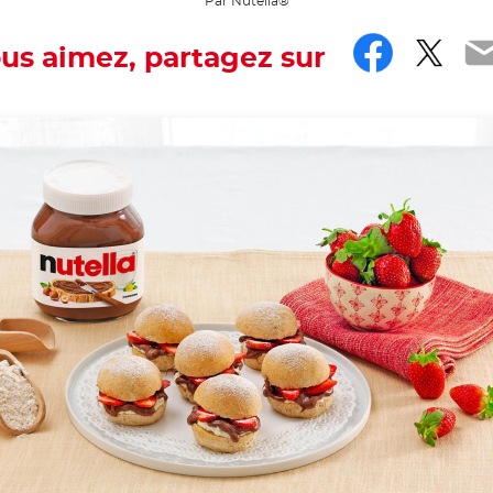
Par Nutella®
Faceb
Twit
E
ous aimez, partagez sur