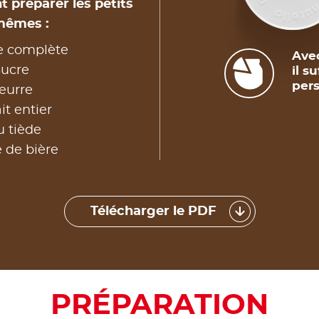
 préparer les petits
mêmes :
ne complète
Avec
Sucre
il s
pers
eurre
it entier
u tiède
 de bière
Télécharger le PDF
PRÉPARATION