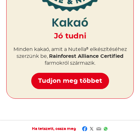
Jó tudni
Minden kakaó, amit a Nutella
elkészítéséhez
®
szerzünk be,
Rainforest Alliance Certified
farmokról származik.
Tudjon meg többet
Facebook
Twitter
Email
WhatsApp
Ha tetszett, ossza meg