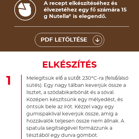
A recept elkészítéséhez és
élvezetéhez egy fő számára 15
g Nutella
is elegendő.
®
PDF LETÖLTÉSE
ELKÉSZÍTÉS
Melegítsük elő a sütőt 230°C-ra (felső/alsó
sütés). Egy nagy tálban keverjük össze a
lisztet, a szódabikarbónát és a sóval.
Középen készítsünk egy mélyedést, és
öntsük bele az írót. Kézzel vagy egy
gumispaklival keverjük össze, amíg a
hozzávalók teljesen össze nem állnak. A
spatula segítségével formázzunk a
tésztából egy durva gömböt.