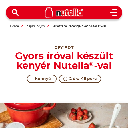
Open 
Home
Inspirálódjon
Fedezze fel receptjeinket Nutella
®
-val
RECEPT
Gyors íróval készült
kenyér Nutella
-val
®
Könnyű
2 óra 45 perc