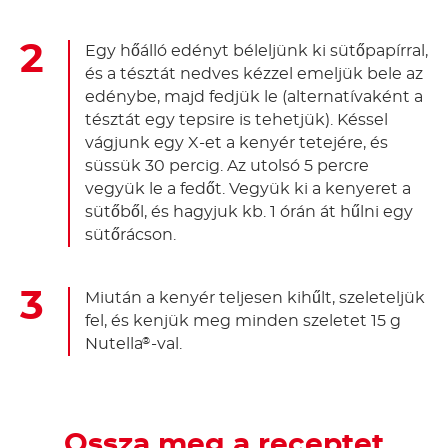
Egy hőálló edényt béleljünk ki sütőpapírral,
és a tésztát nedves kézzel emeljük bele az
edénybe, majd fedjük le (alternatívaként a
tésztát egy tepsire is tehetjük). Késsel
vágjunk egy X-et a kenyér tetejére, és
süssük 30 percig. Az utolsó 5 percre
vegyük le a fedőt. Vegyük ki a kenyeret a
sütőből, és hagyjuk kb. 1 órán át hűlni egy
sütőrácson.
Miután a kenyér teljesen kihűlt, szeleteljük
fel, és kenjük meg minden szeletet 15 g
Nutella
-val.
®
Ossza meg a receptet