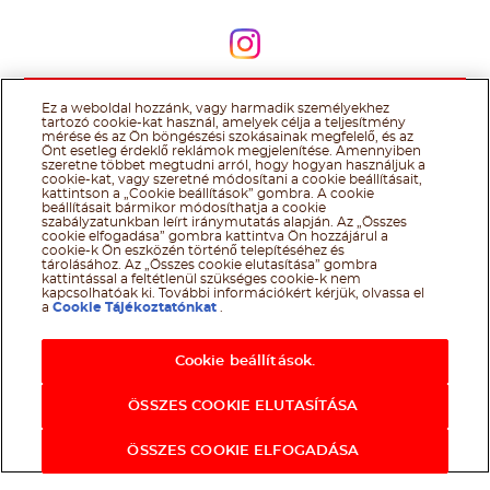
Kövessen minket
Kövessen minket
Ez a weboldal hozzánk, vagy harmadik személyekhez
@Ferrero 2026 All rights reserved.
Nutella® cookie tájékoztató
tartozó cookie-kat használ, amelyek célja a teljesítmény
Felhasználás Feltételei
Technikai információk
Impresszum
Ferrero
mérése és az Ön böngészési szokásainak megfelelő, és az
adatkezelési tájékoztató
Önt esetleg érdeklő reklámok megjelenítése. Amennyiben
szeretne többet megtudni arról, hogy hogyan használjuk a
cookie-kat, vagy szeretné módosítani a cookie beállításait,
kattintson a „Cookie beállítások” gombra. A cookie
beállításait bármikor módosíthatja a cookie
szabályzatunkban leírt iránymutatás alapján. Az „Összes
cookie elfogadása” gombra kattintva Ön hozzájárul a
cookie-k Ön eszközén történő telepítéséhez és
tárolásához. Az „Összes cookie elutasítása” gombra
kattintással a feltétlenül szükséges cookie-k nem
kapcsolhatóak ki. További információkért kérjük, olvassa el
a
Cookie Tájékoztatónkat
.
Cookie beállítások.
ÖSSZES COOKIE ELUTASÍTÁSA
ÖSSZES COOKIE ELFOGADÁSA