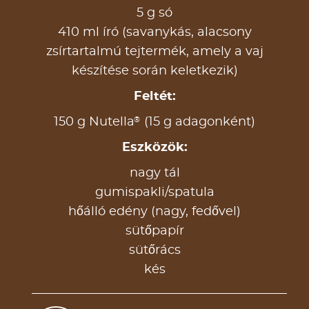
5 g só
410 ml író (savanykás, alacsony
zsírtartalmú tejtermék, amely a vaj
készítése során keletkezik)
Feltét:
®
150 g Nutella
(15 g adagonként)
Eszközök:
nagy tál
gumispakli/spatula
hőálló edény (nagy, fedővel)
sütőpapír
sütőrács
kés