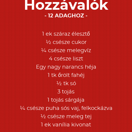
Hozzávalók
12 ADAGHOZ
1 ek száraz élesztő
½ csésze cukor
¼ csésze melegvíz
4 csésze liszt
Egy nagy narancs héja
1 tk őrölt fahéj
½ tk só
3 tojás
1 tojás sárgája
¼ csésze puha sós vaj, felkockázva
½ csésze meleg tej
1 ek vanília kivonat