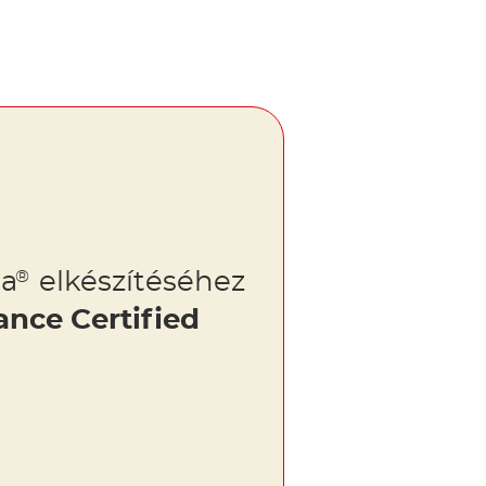
la
elkészítéséhez
®
ance Certified