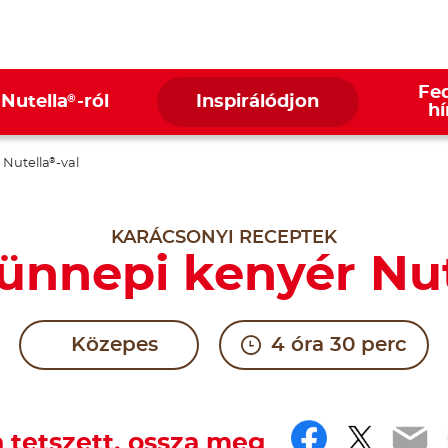
Fed
®
 Nutella
-ról
Inspirálódjon
hí
 Nutella
-val
®
KARÁCSONYI RECEPTEK
ünnepi kenyér Nut
Közepes
4 óra 30 perc
Faceboo
Twitt
Em
 tetszett, ossza meg