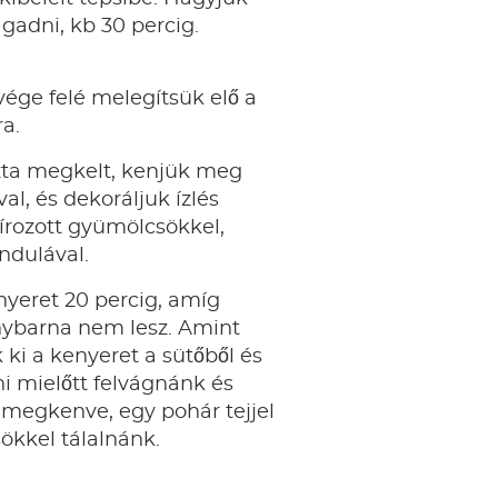
gadni, kb 30 percig.
 vége felé melegítsük elő a
ra.
zta megkelt, kenjük meg
al, és dekoráljuk ízlés
írozott gyümölcsökkel,
ndulával.
nyeret 20 percig, amíg
ybarna nem lesz. Amint
 ki a kenyeret a sütőből és
i mielőtt felvágnánk és
 megkenve, egy pohár tejjel
ökkel tálalnánk.