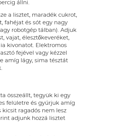
ercig állni.
ze a lisztet, maradék cukrot,
, fahéjat és sót egy nagy
agy robotgép tálban). Adjuk
t, vajat, élesztőkeveréket,
ília kivonatot. Elektromos
sztó fejével vagy kézzel
e amíg lágy, sima tésztát
.
ta összeállt, tegyük ki egy
es felületre és gyúrjuk amíg
s kicsit ragadós nem lesz
rint adjunk hozzá lisztet