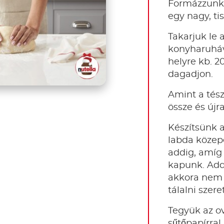
Formázzunk 
egy nagy, ti
Takarjuk le 
konyharuháv
helyre kb. 2
dagadjon.
Amint a tés
össze és újr
Készítsünk a
labda közep
addig, amíg 
kapunk. Add
akkora nem 
tálalni szer
Tegyük az ov
sűtőpapírral