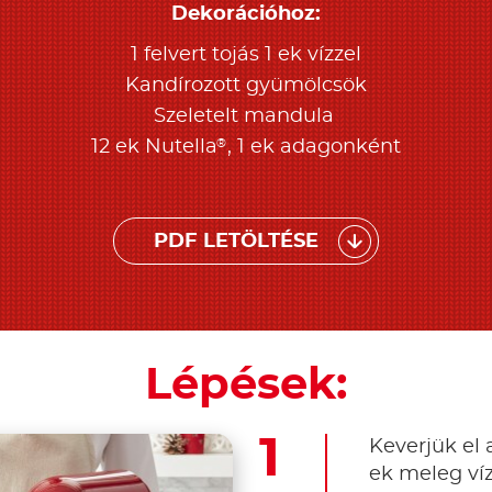
Dekorációhoz:
1 felvert tojás 1 ek vízzel
Kandírozott gyümölcsök
Szeletelt mandula
®
12 ek Nutella
, 1 ek adagonként
PDF LETÖLTÉSE
Lépések:
Keverjük el a
ek meleg víz