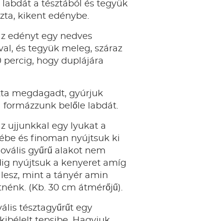
labdát a tésztából és tegyük
szta, kikent edénybe.
az edényt egy nedves
al, és tegyük meleg, száraz
0 percig, hogy duplájára
zta megdagadt, gyúrjuk
a formázzunk belőle labdát.
z ujjunkkal egy lyukat a
ébe és finoman nyújtsuk ki
ovális gyűrű alakot nem
ig nyújtsuk a kenyeret amíg
lesz, mint a tányér amin
etnénk. (Kb. 30 cm átmérőjű).
ális tésztagyűrűt egy
 kibélelt tepsibe. Hagyjuk