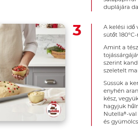
duplájára da
A kelési idő
sütőt 180°C-
Amint a tés
tojássárgájáv
szerint kand
szeletelt ma
Süssük a ke
enyhén aran
kész, vegyük
hagyjuk hűln
®
Nutella
-val
és gyümölcs