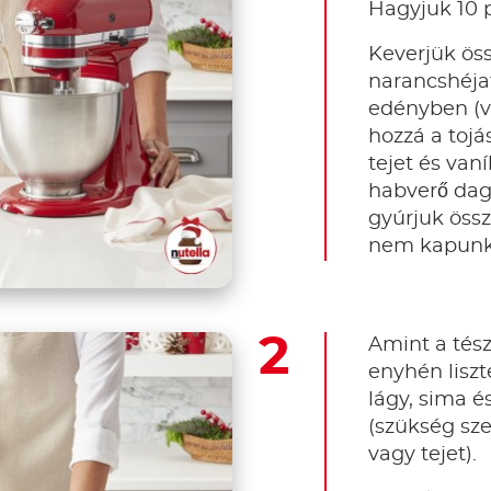
Hagyjuk 10 p
Keverjük öss
narancshéjat
edényben (v
hozzá a tojás
tejet és van
habverő daga
gyúrjuk össz
nem kapunk
Amint a tész
enyhén liszt
lágy, sima é
(szükség sze
vagy tejet).